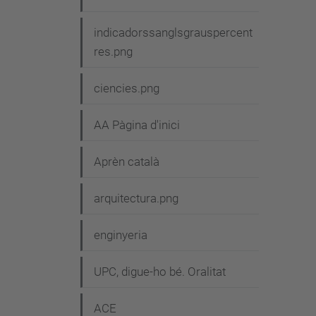
v
e
indicadorssanglsgrauspercent
g
res.png
a
ciencies.png
c
i
AA Pàgina d'inici
ó
Aprèn català
arquitectura.png
enginyeria
UPC, digue-ho bé. Oralitat
ACE