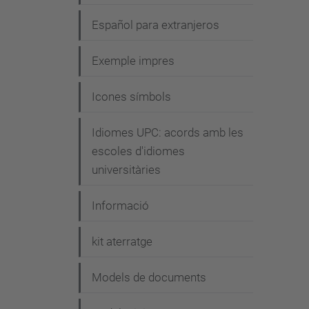
Español para extranjeros
Exemple impres
Icones símbols
Idiomes UPC: acords amb les
escoles d'idiomes
universitàries
Informació
kit aterratge
Models de documents