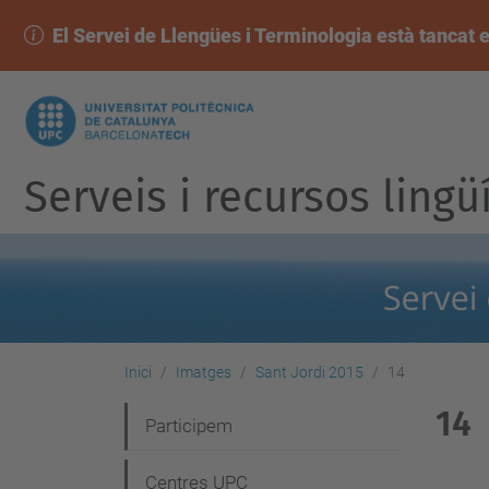
El Servei de Llengües i Terminologia està tancat e
Serveis i recursos lingü
Inici
Imatges
Sant Jordi 2015
14
14
N
Participem
a
Centres UPC