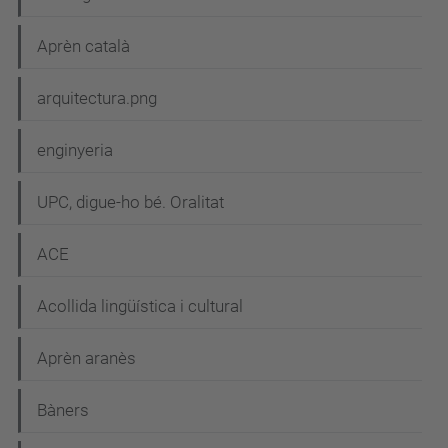
i
Aprèn català
ó
arquitectura.png
enginyeria
UPC, digue-ho bé. Oralitat
ACE
Acollida lingüística i cultural
Aprèn aranès
Bàners