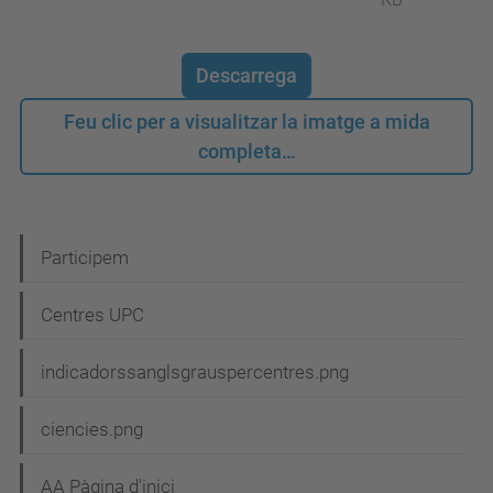
Descarrega
Feu clic per a visualitzar la imatge a mida
completa…
N
Participem
a
Centres UPC
v
e
indicadorssanglsgrauspercentres.png
g
ciencies.png
a
c
AA Pàgina d'inici