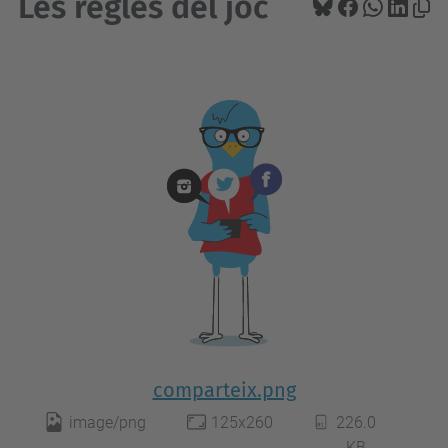
Les regles del joc
comparteix.png
image/png
125x260
226.0
KB