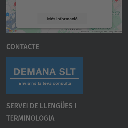
mapa.
Més Informació
Accepta
Contacte
powered by
Usercentrics Consent
Management Platform
Servei De Llengües I
Terminologia