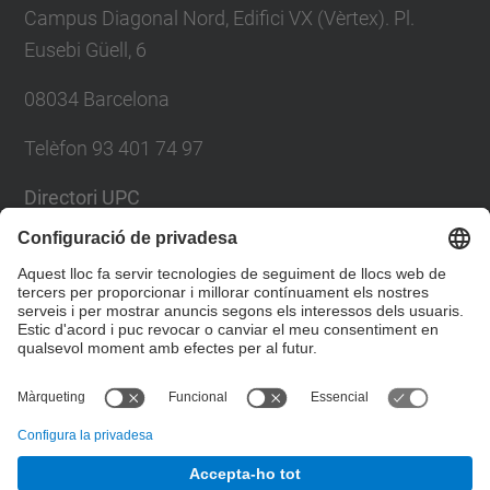
Campus Diagonal Nord, Edifici VX (Vèrtex). Pl.
Eusebi Güell, 6
08034 Barcelona
Telèfon 93 401 74 97
Directori UPC
Formulari de contacte
Llista Xarxes Socials
© UPC
Servei de Llengües i Terminologia.