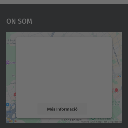
On Som
Necessitem el vostre
consentiment per carregar el
servei Google Maps!
Utilitzem un servei de tercers per incrustar
contingut del mapa que pugui recollir dades
sobre la vostra activitat. Reviseu-ne els
detalls i accepteu el servei per veure el
mapa.
Més Informació
Accepta