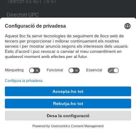
Telèfon 93 401 74 97
Directori UPC
Formulari de contacte
Llista Xarxes Socials
© UPC
Servei de Llengües i Terminologia.
Desenvolupat amb
Mapa del lloc
Accessibilitat
Avís legal
Configuració de privadesa