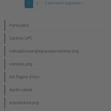
1
2
2 elements següents
>
N
Participem
a
Centres UPC
v
e
indicadorssanglsgrauspercentres.png
g
ciencies.png
a
c
AA Pàgina d'inici
i
Aprèn català
ó
arquitectura.png