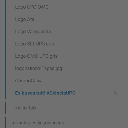
Logo UPC-OMC
Logo Ara
Logo Vanguardia
Logo SLT-UPC gris
Logo OMC-UPC gris
logonationalEspaa.jpg
CosmoCaixa
Es busca tuit! #CiènciaUPC
Time to Talk
Tecnologies lingüístiques