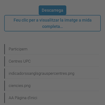
Descarrega
Feu clic per a visualitzar la imatge a mida
completa…
N
Participem
a
Centres UPC
v
e
indicadorssanglsgrauspercentres.png
g
ciencies.png
a
c
AA Pàgina d'inici