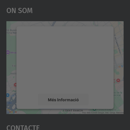
On Som
Necessitem el vostre
consentiment per carregar el
servei Google Maps!
Utilitzem un servei de tercers per incrustar
contingut del mapa que pugui recollir dades
sobre la vostra activitat. Reviseu-ne els
detalls i accepteu el servei per veure el
mapa.
Més Informació
Accepta
Contacte
powered by
Usercentrics Consent