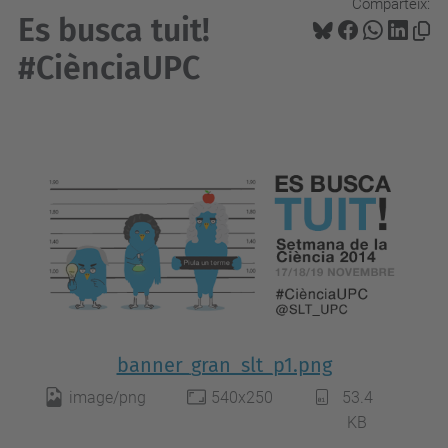
Comparteix:
Es busca tuit!
#CiènciaUPC
banner_gran_slt_p1.png
image/png
540x250
53.4
KB