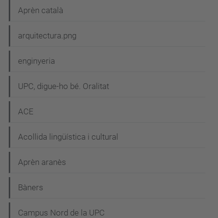
i
Aprèn català
ó
arquitectura.png
enginyeria
UPC, digue-ho bé. Oralitat
ACE
Acollida lingüística i cultural
Aprèn aranès
Bàners
Campus Nord de la UPC