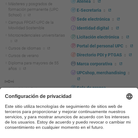
Atenea
Másteres y posgrados de
formación permanente (UPC
E-Secretaria
School)
Sede electrónica
Campus FPCAT-UPC de la
Movilidad Sostenible
Identidad digital
Microcredenciales universitarias
Licitación electrónica
Portal del personal UPC
Cursos de idiomas
Directorio PDI y PTGAS
Cursos de verano
Diploma para mayores de 55
Marca corporativa
años
UPCshop, merchandising
I+D+i
Sala de prensa
Actualidad I+D+I
La investigación en la UPC
Fomento y apoyo a la
investigación
La transferencia, el
emprendimiento y la innovación
en la UPC
Fomento y apoyo a la