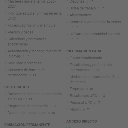
Másteres universitarios 2026-
Deportes
2027
Bolsa de trabajo
¿Por qué estudiar un máster en la
Alojamientos
UPC?
Centro Universitario de la Visión
Acceso, admisión y matrícula
Precios y becas
UPCArts, la comunidad cultural
Calendario y normativas
académicas
Acreditación y reconocimiento de
INFORMACIÓN PARA
idiomas
Futuro estudiantado
Movilidad y prácticas
Estudiantes y profesorado
Másteres de formación
internacional
permanente
Medios de comunicación. Sala
de prensa
DOCTORADOS
Empresa
Razones para hacer un doctorado
Estudiantes UPC
en la UPC
Personal UPC
Programas de doctorado
Alumni
Doctorados industriales
ACCESO DIRECTO
FORMACIÓN PERMANENTE