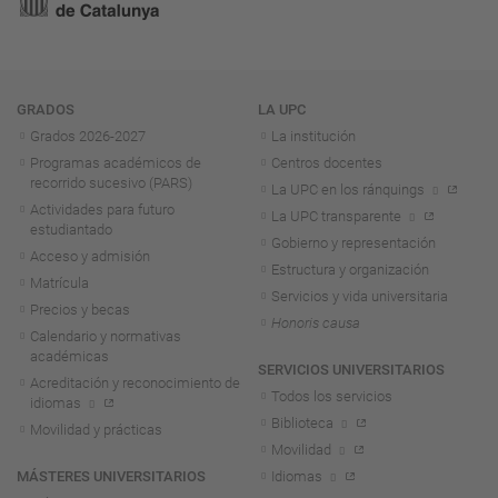
Navegación
GRADOS
LA UPC
Grados 2026-2027
La institución
Programas académicos de
Centros docentes
recorrido sucesivo (PARS)
La UPC en los ránquings
Actividades para futuro
La UPC transparente
estudiantado
Gobierno y representación
Acceso y admisión
Estructura y organización
Matrícula
Servicios y vida universitaria
Precios y becas
Honoris causa
Calendario y normativas
académicas
SERVICIOS UNIVERSITARIOS
Acreditación y reconocimiento de
Todos los servicios
idiomas
Biblioteca
Movilidad y prácticas
Movilidad
MÁSTERES UNIVERSITARIOS
Idiomas