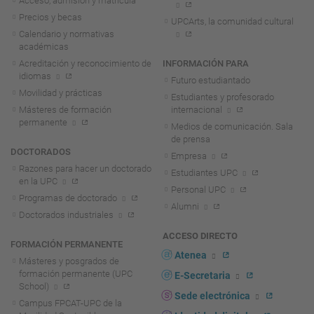
Acceso, admisión y matrícula
Precios y becas
UPCArts, la comunidad cultural
Calendario y normativas
académicas
Acreditación y reconocimiento de
INFORMACIÓN PARA
idiomas
Futuro estudiantado
Movilidad y prácticas
Estudiantes y profesorado
Másteres de formación
internacional
permanente
Medios de comunicación. Sala
de prensa
DOCTORADOS
Empresa
Razones para hacer un doctorado
Estudiantes UPC
en la UPC
Personal UPC
Programas de doctorado
Alumni
Doctorados industriales
ACCESO DIRECTO
FORMACIÓN PERMANENTE
Atenea
Másteres y posgrados de
formación permanente (UPC
E-Secretaria
School)
Sede electrónica
Campus FPCAT-UPC de la