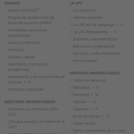
Navegación
GRADOS
LA UPC
Grados 2026-2027
La institución
Programas académicos de
Centros docentes
recorrido sucesivo (PARS)
La UPC en los ránquings
Actividades para futuro
La UPC transparente
estudiantado
Gobierno y representación
Acceso y admisión
Estructura y organización
Matrícula
Servicios y vida universitaria
Precios y becas
Honoris causa
Calendario y normativas
académicas
SERVICIOS UNIVERSITARIOS
Acreditación y reconocimiento de
Todos los servicios
idiomas
Biblioteca
Movilidad y prácticas
Movilidad
MÁSTERES UNIVERSITARIOS
Idiomas
Másteres universitarios 2026-
Deportes
2027
Bolsa de trabajo
¿Por qué estudiar un máster en la
Alojamientos
UPC?
Centro Universitario de la Visión