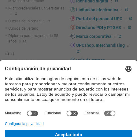
Movilidad Sostenible
Identidad digital
Microcredenciales universitarias
Licitación electrónica
Portal del personal UPC
Cursos de idiomas
Directorio PDI y PTGAS
Cursos de verano
Diploma para mayores de 55
Marca corporativa
años
UPCshop, merchandising
I+D+i
Sala de prensa
Actualidad I+D+I
La investigación en la UPC
Fomento y apoyo a la
investigación
La transferencia, el
emprendimiento y la innovación
en la UPC
Fomento y apoyo a la
transferencia, el emprendimiento
y la innovación
Servicios a las empresas
Servicios Científico-técnicos