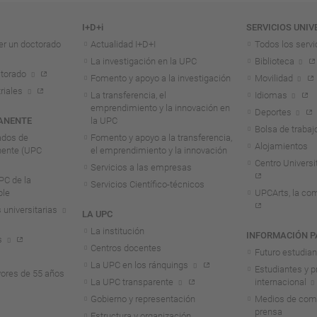
I+D+i
SERVICIOS UNIV
er un doctorado
Actualidad I+D+I
Todos los servi
La investigación en la UPC
Biblioteca
torado
Fomento y apoyo a la investigación
Movilidad
riales
La transferencia, el
Idiomas
emprendimiento y la innovación en
Deportes
ANENTE
la UPC
Bolsa de trabaj
ados de
Fomento y apoyo a la transferencia,
Alojamientos
nente (UPC
el emprendimiento y la innovación
Centro Universit
Servicios a las empresas
C de la
Servicios Científico-técnicos
ble
UPCArts, la com
 universitarias
LA UPC
La institución
INFORMACIÓN P
s
Centros docentes
Futuro estudia
La UPC en los ránquings
Estudiantes y p
ores de 55 años
La UPC transparente
internacional
Gobierno y representación
Medios de comu
prensa
Estructura y organización