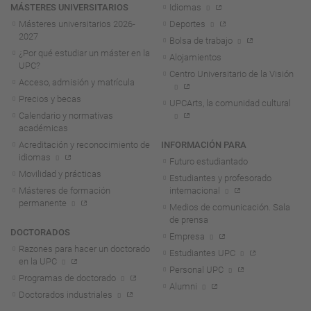
MÁSTERES UNIVERSITARIOS
Idiomas
Másteres universitarios 2026-
Deportes
2027
Bolsa de trabajo
¿Por qué estudiar un máster en la
Alojamientos
UPC?
Centro Universitario de la Visión
Acceso, admisión y matrícula
Precios y becas
UPCArts, la comunidad cultural
Calendario y normativas
académicas
Acreditación y reconocimiento de
INFORMACIÓN PARA
idiomas
Futuro estudiantado
Movilidad y prácticas
Estudiantes y profesorado
Másteres de formación
internacional
permanente
Medios de comunicación. Sala
de prensa
DOCTORADOS
Empresa
Razones para hacer un doctorado
Estudiantes UPC
en la UPC
Personal UPC
Programas de doctorado
Alumni
Doctorados industriales