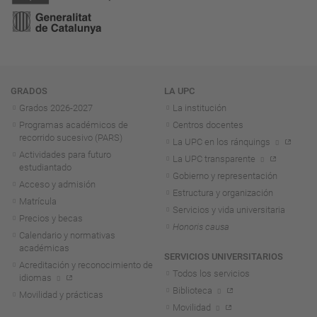
Navegación
GRADOS
LA UPC
Grados 2026-2027
La institución
Programas académicos de
Centros docentes
recorrido sucesivo (PARS)
La UPC en los ránquings
Actividades para futuro
La UPC transparente
estudiantado
Gobierno y representación
Acceso y admisión
Estructura y organización
Matrícula
Servicios y vida universitaria
Precios y becas
Honoris causa
Calendario y normativas
académicas
SERVICIOS UNIVERSITARIOS
Acreditación y reconocimiento de
Todos los servicios
idiomas
Biblioteca
Movilidad y prácticas
Movilidad