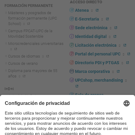
ACCESO DIRECTO
FORMACIÓN PERMANENTE
Atenea
Másteres y posgrados de
formación permanente (UPC
E-Secretaria
School)
Sede electrónica
Campus FPCAT-UPC de la
Movilidad Sostenible
Identidad digital
Microcredenciales universitarias
Licitación electrónica
Portal del personal UPC
Cursos de idiomas
Directorio PDI y PTGAS
Cursos de verano
Diploma para mayores de 55
Marca corporativa
años
UPCshop, merchandising
I+D+i
Sala de prensa
Actualidad I+D+I
La investigación en la UPC
Fomento y apoyo a la
investigación
La transferencia, el
emprendimiento y la innovación
en la UPC