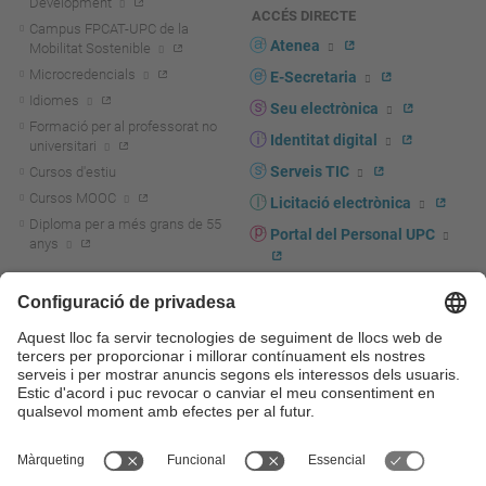
Development
ACCÉS DIRECTE
Campus FPCAT-UPC de la
Atenea
Mobilitat Sostenible
Microcredencials
E-Secretaria
Idiomes
Seu electrònica
Formació per al professorat no
Identitat digital
universitari
Serveis TIC
Cursos d'estiu
Cursos MOOC
Licitació electrònica
Diploma per a més grans de 55
Portal del Personal UPC
anys
Directori PDI i PTGAS
R+D+I
Actualitat R+D+I
Marca corporativa
La recerca a la UPC
UPCshop, marxandatge
La transferència, l'emprenedoria i
Sala de premsa
la innovació a la UPC
Foment i suport a la recerca
Seguretat i salut
Foment i suport a la
Autoprotecció i emergències
transferència, l'emprenedoria i la
innovació