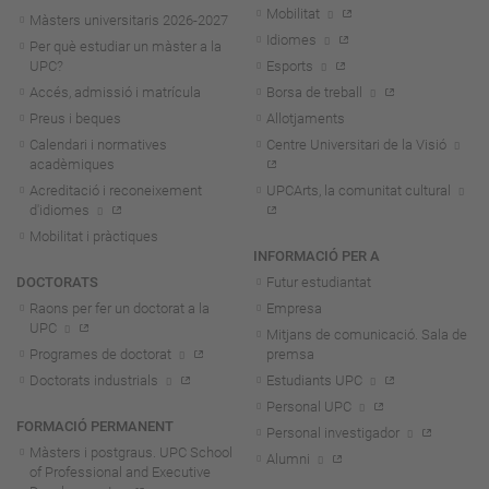
Mobilitat
Màsters universitaris 2026-202
7
Idiomes
Per què estudiar un màster a la
UPC?
Esports
Accés, admissió i matrícula
Borsa de treball
Preus i beques
Allotjaments
Calendari i normatives
Centre Universitari de la Visió
acadèmiques
Acreditació i reconeixement
UPCArts, la comunitat cultural
d'idiomes
Mobilitat i pràctiques
INFORMACIÓ PER A
DOCTORATS
Futur estudiantat
Raons per fer un doctorat a la
Empresa
UPC
Mitjans de comunicació. Sala de
Programes de doctorat
premsa
Doctorats industrials
Estudiants UPC
Personal UPC
FORMACIÓ PERMANENT
Personal investigador
Màsters i postgraus. UPC School
Alumni
of Professional and Executive