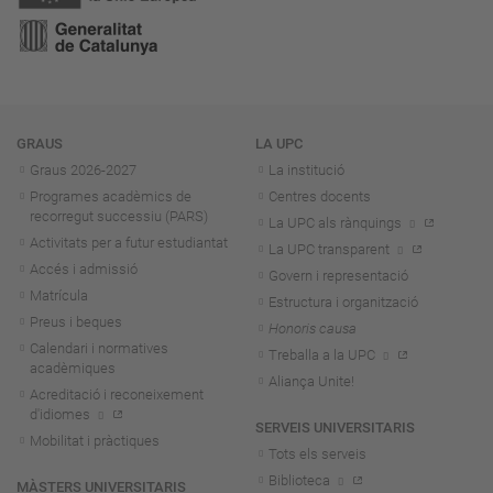
Navegació
GRAUS
LA UPC
Graus 2026-202
7
La institució
Programes acadèmics de
Centres docents
recorregut successiu (PARS)
La UPC als rànquings
Activitats per a futur estudiantat
La UPC transparent
Accés i admissió
Govern i representació
Matrícula
Estructura i organització
Preus i beques
Honoris causa
Calendari i normatives
Treballa a la UPC
acadèmiques
Aliança Unite!
Acreditació i reconeixement
d'idiomes
SERVEIS UNIVERSITARIS
Mobilitat i pràctiques
Tots els serveis
Biblioteca
MÀSTERS UNIVERSITARIS