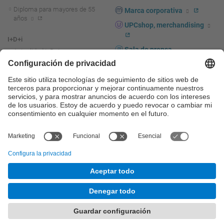
Diploma para mayores de 55
Marca corporativa
años
UPCshop, merchandising
I+D+i
Sala de prensa
Actualidad I+D+I
La investigación en la UPC
Fomento y apoyo a la
investigación
La transferencia, el
emprendimiento y la innovación
en la UPC
Fomento y apoyo a la
transferencia, el emprendimiento
y la innovación
Servicios a las empresas
Servicios Científico-técnicos
© UPC
Universitat Politècnica de Catalunya - BarcelonaTech
Contacto
Mapa del web
Accesibilidad
Aviso legal