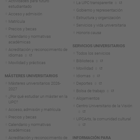
Actividades para futuro
La UPC transparente
estudiantado
Gobierno y representación
Acceso y admisión
Estructura y organización
Matrícula
Servicios y vida universitaria
Precios y becas
Honoris causa
Calendario y normativas
académicas
SERVICIOS UNIVERSITARIOS
Acreditación y reconocimiento de
Todos los servicios
idiomas
Biblioteca
Movilidad y prácticas
Movilidad
MÁSTERES UNIVERSITARIOS
Idiomas
Másteres universitarios 2026-
Deportes
2027
Bolsa de trabajo
¿Por qué estudiar un máster en la
Alojamientos
UPC?
Centro Universitario de la Visión
Acceso, admisión y matrícula
Precios y becas
UPCArts, la comunidad cultural
Calendario y normativas
académicas
Acreditación y reconocimiento de
INFORMACIÓN PARA