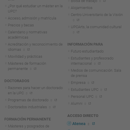
Bolsa de trabajo
¿Por qué estudiar un máster en la
Alojamientos
UPC?
Centro Universitario de la Visión
Acceso, admisión y matrícula
Precios y becas
UPCArts, la comunidad cultural
Calendario y normativas
académicas
Acreditación y reconocimiento de
INFORMACIÓN PARA
idiomas
Futuro estudiantado
Movilidad y prácticas
Estudiantes y profesorado
Másteres de formación
internacional
permanente
Medios de comunicación. Sala
de prensa
DOCTORADOS
Empresa
Razones para hacer un doctorado
Estudiantes UPC
en la UPC
Personal UPC
Programas de doctorado
Alumni
Doctorados industriales
ACCESO DIRECTO
FORMACIÓN PERMANENTE
Atenea
Másteres y posgrados de