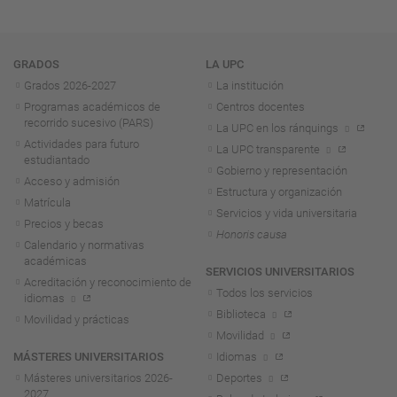
Navegación
GRADOS
LA UPC
Grados 2026-2027
La institución
Programas académicos de
Centros docentes
recorrido sucesivo (PARS)
La UPC en los ránquings
Actividades para futuro
La UPC transparente
estudiantado
Gobierno y representación
Acceso y admisión
Estructura y organización
Matrícula
Servicios y vida universitaria
Precios y becas
Honoris causa
Calendario y normativas
académicas
SERVICIOS UNIVERSITARIOS
Acreditación y reconocimiento de
Todos los servicios
idiomas
Biblioteca
Movilidad y prácticas
Movilidad
MÁSTERES UNIVERSITARIOS
Idiomas
Másteres universitarios 2026-
Deportes
2027