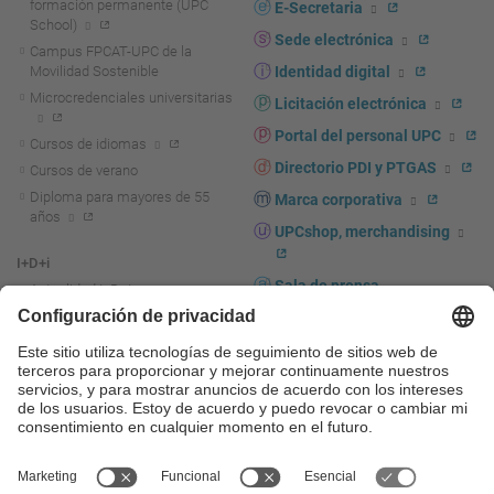
formación permanente (UPC
E-Secretaria
School)
Sede electrónica
Campus FPCAT-UPC de la
Movilidad Sostenible
Identidad digital
Microcredenciales universitarias
Licitación electrónica
Portal del personal UPC
Cursos de idiomas
Directorio PDI y PTGAS
Cursos de verano
Diploma para mayores de 55
Marca corporativa
años
UPCshop, merchandising
I+D+i
Sala de prensa
Actualidad I+D+I
La investigación en la UPC
Fomento y apoyo a la
investigación
La transferencia, el
emprendimiento y la innovación
en la UPC
Fomento y apoyo a la
transferencia, el emprendimiento