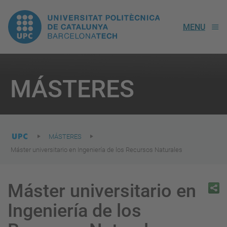
UPC.
MENU
Universitat
Politècnica
You
are
MÁSTERES
here:
de
Catalunya
MÁSTERES
Máster universitario en Ingeniería de los Recursos Naturales
Máster universitario en
Ingeniería de los