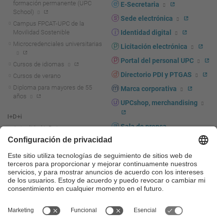
formación permanente (UPC
E-Secretaria
School)
Sede electrónica
Campus FPCAT-UPC de la
Movilidad Sostenible
Identidad digital
Microcredenciales universitarias
Licitación electrónica
Portal del personal UPC
Cursos de idiomas
Directorio PDI y PTGAS
Cursos de verano
Diploma para mayores de 55
Marca corporativa
años
UPCshop, merchandising
I+D+i
Sala de prensa
Actualidad I+D+I
La investigación en la UPC
Fomento y apoyo a la
investigación
La transferencia, el
emprendimiento y la innovación
en la UPC
Fomento y apoyo a la
transferencia, el emprendimiento