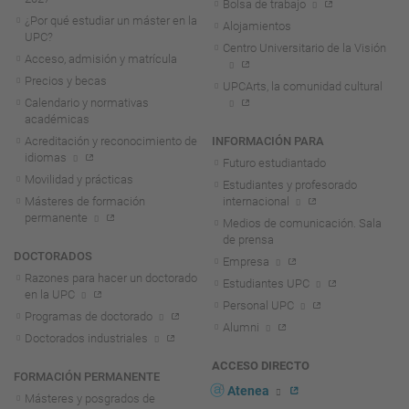
Bolsa de trabajo
¿Por qué estudiar un máster en la
Alojamientos
UPC?
Centro Universitario de la Visión
Acceso, admisión y matrícula
Precios y becas
UPCArts, la comunidad cultural
Calendario y normativas
académicas
Acreditación y reconocimiento de
INFORMACIÓN PARA
idiomas
Futuro estudiantado
Movilidad y prácticas
Estudiantes y profesorado
Másteres de formación
internacional
permanente
Medios de comunicación. Sala
de prensa
DOCTORADOS
Empresa
Razones para hacer un doctorado
Estudiantes UPC
en la UPC
Personal UPC
Programas de doctorado
Alumni
Doctorados industriales
ACCESO DIRECTO
FORMACIÓN PERMANENTE
Atenea
Másteres y posgrados de