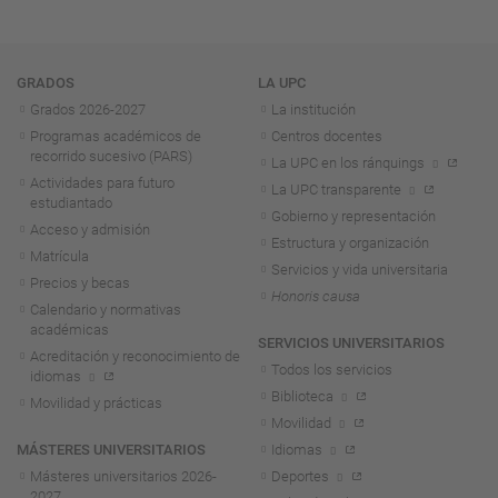
Navegación
GRADOS
LA UPC
Grados 2026-2027
La institución
Programas académicos de
Centros docentes
recorrido sucesivo (PARS)
La UPC en los ránquings
Actividades para futuro
La UPC transparente
estudiantado
Gobierno y representación
Acceso y admisión
Estructura y organización
Matrícula
Servicios y vida universitaria
Precios y becas
Honoris causa
Calendario y normativas
académicas
SERVICIOS UNIVERSITARIOS
Acreditación y reconocimiento de
Todos los servicios
idiomas
Biblioteca
Movilidad y prácticas
Movilidad
MÁSTERES UNIVERSITARIOS
Idiomas
Másteres universitarios 2026-
Deportes
2027