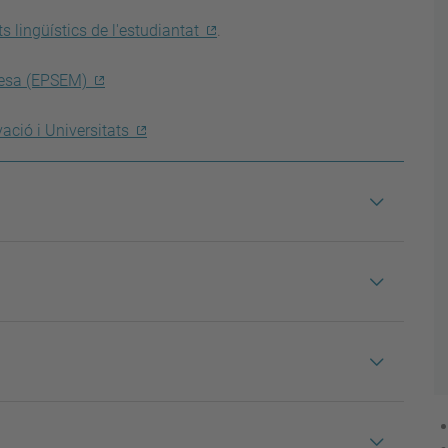
ets lingüístics de l'estudiantat
.
resa (EPSEM)
vació i Universitats