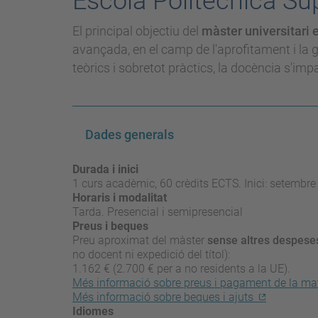
Escola Politècnica Su
El principal objectiu del
màster universitari 
avançada, en el camp de l'aprofitament i la
teòrics i sobretot pràctics, la docència s'imp
Dades generals
Durada i inici
1 curs acadèmic, 60 crèdits ECTS. Inici: setembre 
Horaris i modalitat
Tarda. Presencial i semipresencial
Preus i beques
Preu aproximat del màster
sense altres despese
no docent ni expedició del títol):
1.162 € (2.700 € per a no residents a la UE).
Més informació sobre preus i pagament de la mat
Més informació sobre beques i ajuts
Idiomes