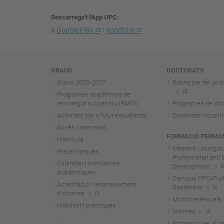
Descarrega't l'App UPC
a
Google Play
i
AppStore
Navegació
GRAUS
DOCTORATS
Graus 2026-202
7
Raons per fer un d
Programes acadèmics de
recorregut successiu (PARS)
Programes de doc
Activitats per a futur estudiantat
Doctorats industri
Accés i admissió
FORMACIÓ PERMA
Matrícula
Màsters i postgra
Preus i beques
Professional and 
Calendari i normatives
Development
acadèmiques
Campus FPCAT-UPC
Acreditació i reconeixement
Sostenible
d'idiomes
Microcredencials
Mobilitat i pràctiques
Idiomes
Formació per al p