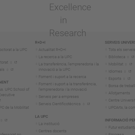
R+D+I
SERVEIS UNIVER
octorat a la UPC
Actualitat R+D+I
Tots els servei
La recerca a la UPC
Biblioteca
torat
La transferència, l'emprenedoria i la
Mobilitat
als
innovació a la UPC
Idiomes
Foment i suport a la recerca
Esports
NENT
Foment i suport a la transferència,
Borsa de treball
us. UPC School of
l'emprenedoria i la innovació
Allotjaments
Executive
Serveis per a empreses
Centre Universit
Serveis Cientificotècnics
 de la Mobilitat
UPCArts, la com
LA UPC
INFORMACIÓ PE
La institució
Futur estudiant
Centres docents
rofessorat no
Empresa