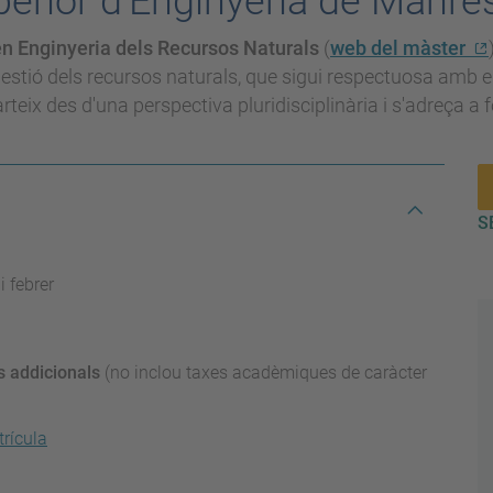
perior d'Enginyeria de Manr
en Enginyeria dels Recursos Naturals
(
web del màster
 gestió dels recursos naturals, que sigui respectuosa am
arteix des d'una perspectiva pluridisciplinària i s'adreça a
S
i febrer
s addicionals
(no inclou taxes acadèmiques de caràcter
rícula