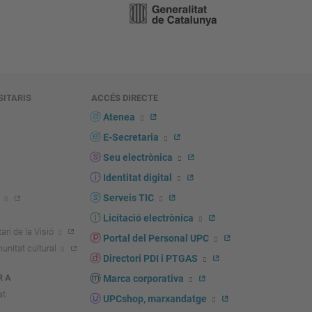
SITARIS
ACCÉS DIRECTE
s
Atenea
E-Secretaria
Seu electrònica
Identitat digital
Serveis TIC
Licitació electrònica
ari de la Visió
Portal del Personal UPC
unitat cultural
Directori PDI i PTGAS
R A
Marca corporativa
at
UPCshop, marxandatge