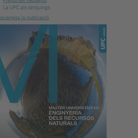
Preguntes freqüents
La UPC als rànquings
escarrega la publicació