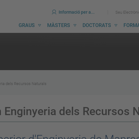
ines
Ves
Ves
Informació per a...
Seu Electròn
al
al
contingut
menú
avegació
GRAUS
MÀSTERS
DOCTORATS
FORM
incipal
eria dels Recursos Naturals
n Enginyeria dels Recursos 