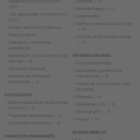
Másteres universitarios 2026-
Deportes
2027
Bolsa de trabajo
¿Por qué estudiar un máster en la
Alojamientos
UPC?
Centro Universitario de la Visión
Acceso, admisión y matrícula
Precios y becas
UPCArts, la comunidad cultural
Calendario y normativas
académicas
Acreditación y reconocimiento de
INFORMACIÓN PARA
idiomas
Futuro estudiantado
Movilidad y prácticas
Estudiantes y profesorado
Másteres de formación
internacional
permanente
Medios de comunicación. Sala
de prensa
DOCTORADOS
Empresa
Razones para hacer un doctorado
Estudiantes UPC
en la UPC
Personal UPC
Programas de doctorado
Alumni
Doctorados industriales
ACCESO DIRECTO
FORMACIÓN PERMANENTE