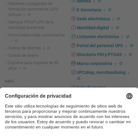
Atenea
Másteres y posgrados de
formación permanente (UPC
E-Secretaria
School)
Sede electrónica
Campus FPCAT-UPC de la
Movilidad Sostenible
Identidad digital
Microcredenciales universitarias
Licitación electrónica
Portal del personal UPC
Cursos de idiomas
Directorio PDI y PTGAS
Cursos de verano
Diploma para mayores de 55
Marca corporativa
años
UPCshop, merchandising
I+D+i
Sala de prensa
Actualidad I+D+I
La investigación en la UPC
Fomento y apoyo a la
investigación
La transferencia, el
emprendimiento y la innovación
en la UPC
Fomento y apoyo a la