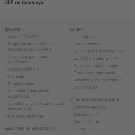
Navegación
GRADOS
LA UPC
Grados 2026-2027
La institución
Programas académicos de
Centros docentes
recorrido sucesivo (PARS)
La UPC en los ránquings
Actividades para futuro
La UPC transparente
estudiantado
Gobierno y representación
Acceso y admisión
Estructura y organización
Matrícula
Servicios y vida universitaria
Precios y becas
Honoris causa
Calendario y normativas
académicas
SERVICIOS UNIVERSITARIOS
Acreditación y reconocimiento de
Todos los servicios
idiomas
Biblioteca
Movilidad y prácticas
Movilidad
MÁSTERES UNIVERSITARIOS
Idiomas