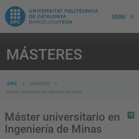
UPC.
MENU
Universitat
Politècnica
You
are
MÁSTERES
here:
de
Catalunya
MÁSTERES
Máster universitario en Ingeniería de Minas
Máster universitario en
Ingeniería de Minas