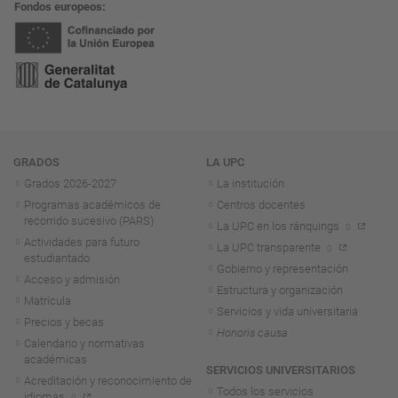
Fondos europeos
Navegación
GRADOS
LA UPC
Grados 2026-2027
La institución
Programas académicos de
Centros docentes
recorrido sucesivo (PARS)
La UPC en los ránquings
Actividades para futuro
La UPC transparente
estudiantado
Gobierno y representación
Acceso y admisión
Estructura y organización
Matrícula
Servicios y vida universitaria
Precios y becas
Honoris causa
Calendario y normativas
académicas
SERVICIOS UNIVERSITARIOS
Acreditación y reconocimiento de
Todos los servicios
idiomas