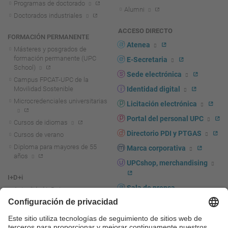
Programas de doctorado
Alumni
Doctorados industriales
ACCESO DIRECTO
FORMACIÓN PERMANENTE
Atenea
Másteres y posgrados de
formación permanente (UPC
E-Secretaria
School)
Sede electrónica
Campus FPCAT-UPC de la
Movilidad Sostenible
Identidad digital
Microcredenciales universitarias
Licitación electrónica
Portal del personal UPC
Cursos de idiomas
Directorio PDI y PTGAS
Cursos de verano
Diploma para mayores de 55
Marca corporativa
años
UPCshop, merchandising
I+D+i
Sala de prensa
Actualidad I+D+I
La investigación en la UPC
Fomento y apoyo a la
investigación