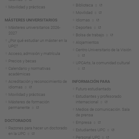
Biblioteca
Movilidad y prácticas
Movilidad
MÁSTERES UNIVERSITARIOS
Idiomas
Másteres universitarios 2026-
Deportes
2027
Bolsa de trabajo
¿Por qué estudiar un máster en la
Alojamientos
UPC?
Centro Universitario de la Visión
Acceso, admisión y matrícula
Precios y becas
UPCArts, la comunidad cultural
Calendario y normativas
académicas
Acreditación y reconocimiento de
INFORMACIÓN PARA
idiomas
Futuro estudiantado
Movilidad y prácticas
Estudiantes y profesorado
Másteres de formación
internacional
permanente
Medios de comunicación. Sala
de prensa
DOCTORADOS
Empresa
Razones para hacer un doctorado
Estudiantes UPC
en la UPC
Personal UPC