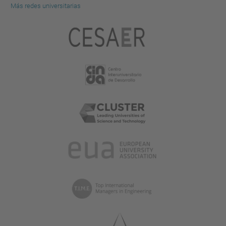
a
Más redes universitarias
tamaño
completo…