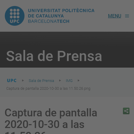
UPC.
MENU
Universitat
Politècnica
You
are
Sala de Prensa
here:
de
Catalunya
Sala de Prensa
IMG
Captura de pantalla 2020-10-30 a las 11.50.26.png
Captura de pantalla
2020-10-30 a las