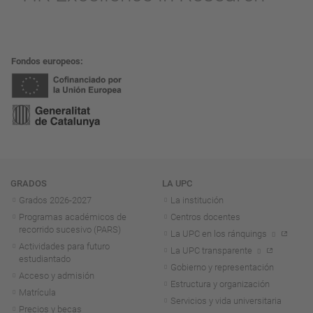
Fondos europeos
Navegación
GRADOS
LA UPC
Grados 2026-2027
La institución
Programas académicos de
Centros docentes
recorrido sucesivo (PARS)
La UPC en los ránquings
Actividades para futuro
La UPC transparente
estudiantado
Gobierno y representación
Acceso y admisión
Estructura y organización
Matrícula
Servicios y vida universitaria
Precios y becas