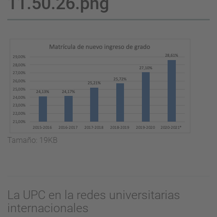
11.50.26.png
Haga
Tamaño: 19KB
clic
aquí
para
ver
La UPC en la redes universitarias
la
internacionales
imagen