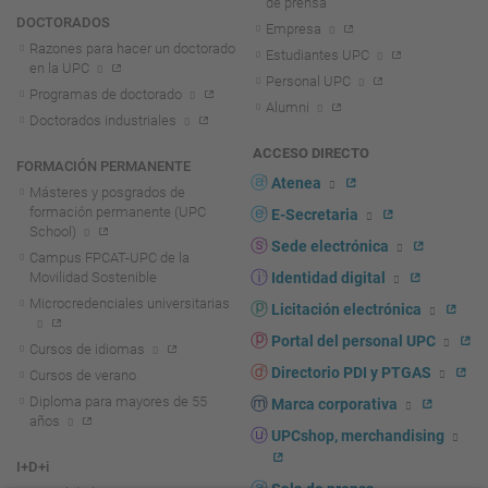
de prensa
DOCTORADOS
Empresa
Razones para hacer un doctorado
Estudiantes UPC
en la UPC
Personal UPC
Programas de doctorado
Alumni
Doctorados industriales
ACCESO DIRECTO
FORMACIÓN PERMANENTE
Atenea
Másteres y posgrados de
formación permanente (UPC
E-Secretaria
School)
Sede electrónica
Campus FPCAT-UPC de la
Movilidad Sostenible
Identidad digital
Microcredenciales universitarias
Licitación electrónica
Portal del personal UPC
Cursos de idiomas
Directorio PDI y PTGAS
Cursos de verano
Diploma para mayores de 55
Marca corporativa
años
UPCshop, merchandising
I+D+i