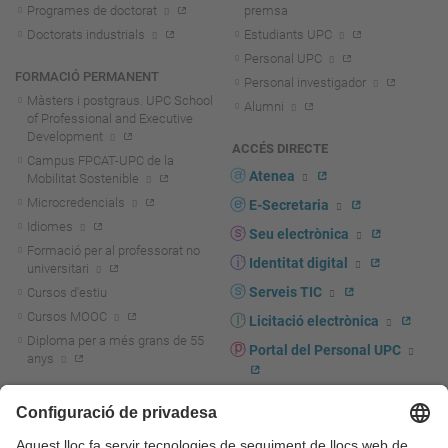
Programes de doctorat
premsa
Doctorats industrials
Estudiants UPC
Personal UPC
FORMACIÓ PERMANENT
Personal investigador
Màsters i postgraus. UPC School
Alumni
of Professional and Executive
Development
ACCÉS DIRECTE
Campus FPCAT-UPC de la
Atenea
Mobilitat Sostenible
Microcredencials
E-Secretaria
Idiomes
Seu electrònica
Formació per al professorat no
Identitat digital
universitari
Serveis TIC
Cursos d'estiu
Cursos MOOC
Licitació electrònica
Diploma per a més grans de 55
Portal del Personal UPC
anys
Directori PDI i PTGAS
R+D+I
Actualitat R+D+I
Marca corporativa