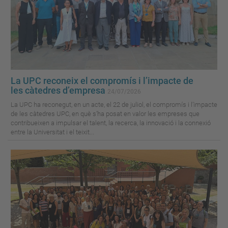
La UPC reconeix el compromís i l’impacte de
les càtedres d’empresa
24/07/2026
La UPC ha reconegut, en un acte, el 22 de juliol, el compromís i l’impacte
de les càtedres UPC, en què s’ha posat en valor les empreses que
contribueixen a impulsar el talent, la recerca, la innovació i la connexió
entre la Universitat i el teixit...