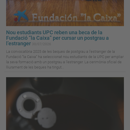
Nou estudiants UPC reben una beca de la
Fundació “la Caixa” per cursar un postgrau a
l’estranger
30/07/2026
La convocatòria 2025 de les beques de postgrau a l’estranger de la
Fundació “la Caixa” ha seleccionat nou estudiants de la UPC per ampliar
la seva formació amb un postgrau a l’estranger. La cerimònia oficial de
lliurament de les beques ha tingut...