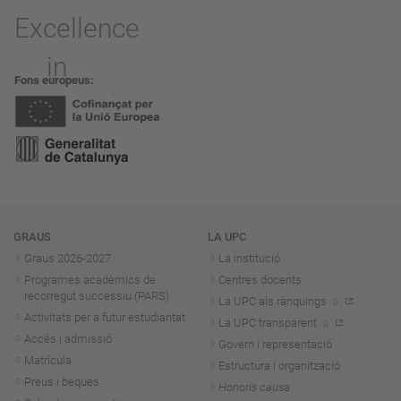
Fons europeus
Navegació
GRAUS
LA UPC
Graus 2026-202
7
La institució
Programes acadèmics de
Centres docents
recorregut successiu (PARS)
La UPC als rànquings
Activitats per a futur estudiantat
La UPC transparent
Accés i admissió
Govern i representació
Matrícula
Estructura i organització
Preus i beques
Honoris causa