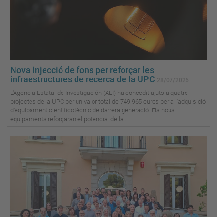
Nova injecció de fons per reforçar les
infraestructures de recerca de la UPC
28/07/2026
L'Agencia Estatal de Investigación (AEI) ha concedit ajuts a quatre
projectes de la UPC per un valor total de 749.965 euros per a l'adquisició
d'equipament cientificotècnic de darrera generació. Els nous
equipaments reforçaran el potencial de la...