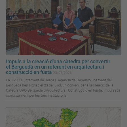
Impuls a la creació d'una càtedra per convertir
el Berguedà en un referent en arquitectura i
construcció en fusta
23/07/2026
La UPC, l'Ajuntament de Berga i l'Agència de Desenvolupament del
Berguedà han signat, el 23 de juliol, un conveni per a la creació de la
Càtedra UPC-Berguedà d'Arquitectura i Construcció en Fusta, impulsada
conjuntament per les tres institucions.