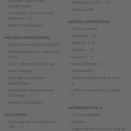
Calendari i normatives
Treballa a la UPC
acadèmiques
Aliança Unite!
Acreditació i reconeixement
d'idiomes
SERVEIS UNIVERSITARIS
Mobilitat i pràctiques
Tots els serveis
Biblioteca
MÀSTERS UNIVERSITARIS
Mobilitat
Màsters universitaris 2026-202
7
Idiomes
Per què estudiar un màster a la
UPC?
Esports
Accés, admissió i matrícula
Borsa de treball
Preus i beques
Allotjaments
Calendari i normatives
Centre Universitari de la Visió
acadèmiques
Acreditació i reconeixement
UPCArts, la comunitat cultural
d'idiomes
Mobilitat i pràctiques
INFORMACIÓ PER A
DOCTORATS
Futur estudiantat
Raons per fer un doctorat a la
Empresa
UPC
Mitjans de comunicació. Sala de