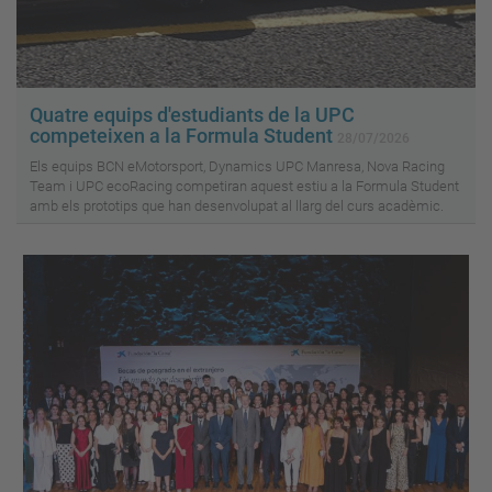
Quatre equips d'estudiants de la UPC
competeixen a la Formula Student
28/07/2026
Els equips BCN eMotorsport, Dynamics UPC Manresa, Nova Racing
Team i UPC ecoRacing competiran aquest estiu a la Formula Student
amb els prototips que han desenvolupat al llarg del curs acadèmic.