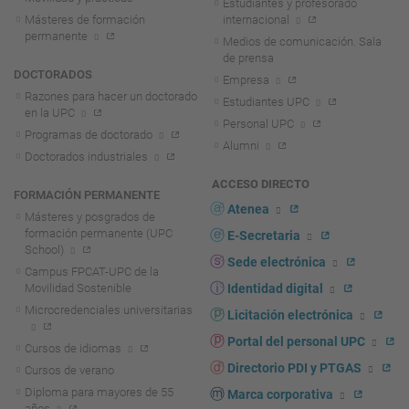
Estudiantes y profesorado
Másteres de formación
internacional
permanente
Medios de comunicación. Sala
de prensa
DOCTORADOS
Empresa
Razones para hacer un doctorado
Estudiantes UPC
en la UPC
Personal UPC
Programas de doctorado
Alumni
Doctorados industriales
ACCESO DIRECTO
FORMACIÓN PERMANENTE
Atenea
Másteres y posgrados de
formación permanente (UPC
E-Secretaria
School)
Sede electrónica
Campus FPCAT-UPC de la
Movilidad Sostenible
Identidad digital
Microcredenciales universitarias
Licitación electrónica
Portal del personal UPC
Cursos de idiomas
Directorio PDI y PTGAS
Cursos de verano
Diploma para mayores de 55
Marca corporativa
años