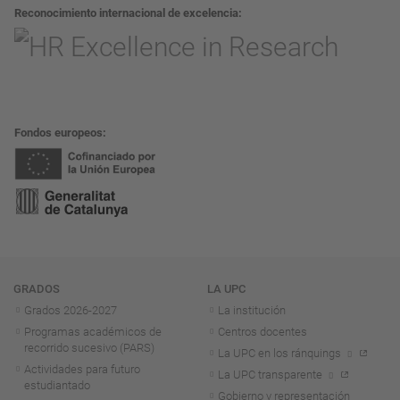
Reconocimiento internacional de excelencia
Fondos europeos
Navegación
GRADOS
LA UPC
Grados 2026-2027
La institución
Programas académicos de
Centros docentes
recorrido sucesivo (PARS)
La UPC en los ránquings
Actividades para futuro
La UPC transparente
estudiantado
Gobierno y representación