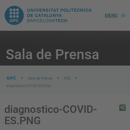
UPC.
MENU
Universitat
Politècnica
You
are
Sala de Prensa
here:
de
Catalunya
Sala de Prensa
IMG
diagnostico-COVID-ES.PNG
diagnostico-COVID-
ES.PNG