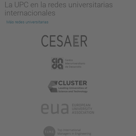
La UPC en la redes universitarias
la
internacionales
imagen
a
Más redes universitarias
tamaño
completo…