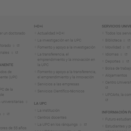
I+D+i
SERVICIOS UNIV
er un doctorado
Actualidad I+D+I
Todos los servi
La investigación en la UPC
Biblioteca
torado
Fomento y apoyo a la investigación
Movilidad
riales
La transferencia, el
Idiomas
emprendimiento y la innovación en
Deportes
ANENTE
la UPC
Bolsa de trabaj
ados de
Fomento y apoyo a la transferencia,
Alojamientos
nente (UPC
el emprendimiento y la innovación
Centro Universit
Servicios a las empresas
C de la
Servicios Científico-técnicos
ble
UPCArts, la com
 universitarias
LA UPC
La institución
INFORMACIÓN P
s
Centros docentes
Futuro estudia
La UPC en los ránquings
Estudiantes y p
ores de 55 años