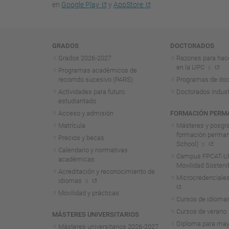
en
Google Play
y
AppStore
Navegación
GRADOS
DOCTORADOS
Grados 2026-2027
Razones para hac
en la UPC
Programas académicos de
recorrido sucesivo (PARS)
Programas de doc
Actividades para futuro
Doctorados indust
estudiantado
Acceso y admisión
FORMACIÓN PERM
Matrícula
Másteres y posgr
formación perma
Precios y becas
School)
Calendario y normativas
Campus FPCAT-UP
académicas
Movilidad Sosteni
Acreditación y reconocimiento de
Microcredenciales
idiomas
Movilidad y prácticas
Cursos de idioma
Cursos de verano
MÁSTERES UNIVERSITARIOS
Diploma para may
Másteres universitarios 2026-2027