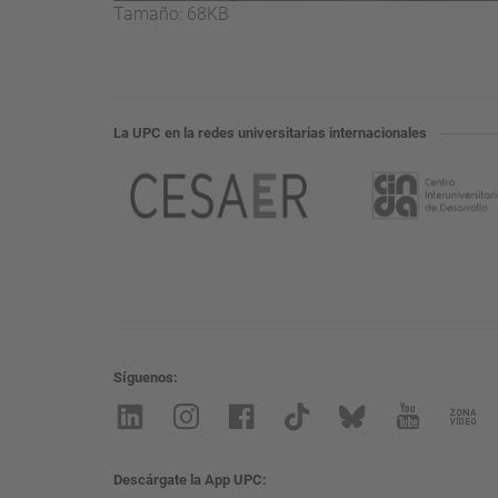
Haga
Tamaño: 68KB
clic
aquí
para
ver
La UPC en la redes universitarias internacionales
la
imagen
a
tamaño
completo…
Síguenos
Descárgate la App UPC