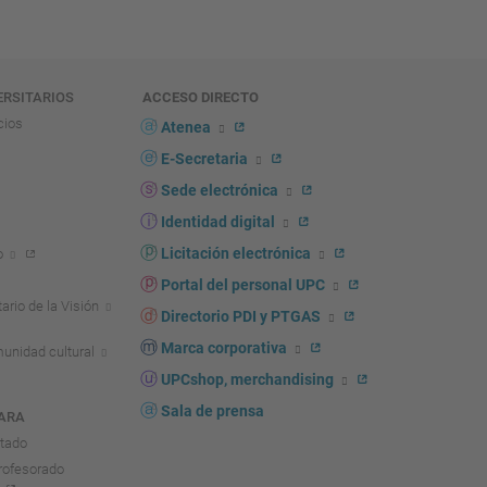
ERSITARIOS
ACCESO DIRECTO
cios
Atenea
E-Secretaria
Sede electrónica
Identidad digital
Licitación electrónica
o
Portal del personal UPC
ario de la Visión
Directorio PDI y PTGAS
Marca corporativa
unidad cultural
UPCshop, merchandising
Sala de prensa
ARA
ntado
rofesorado