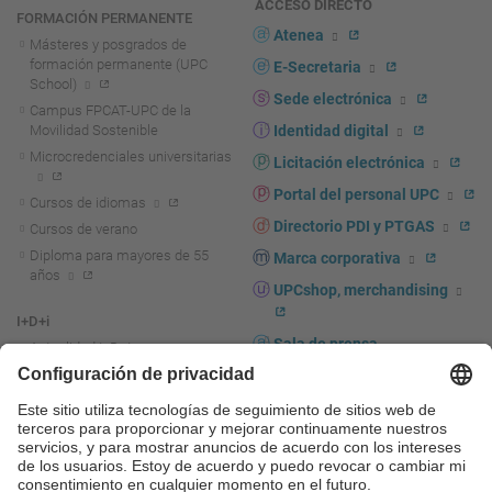
ACCESO DIRECTO
FORMACIÓN PERMANENTE
Atenea
Másteres y posgrados de
formación permanente (UPC
E-Secretaria
School)
Sede electrónica
Campus FPCAT-UPC de la
Movilidad Sostenible
Identidad digital
Microcredenciales universitarias
Licitación electrónica
Portal del personal UPC
Cursos de idiomas
Directorio PDI y PTGAS
Cursos de verano
Diploma para mayores de 55
Marca corporativa
años
UPCshop, merchandising
I+D+i
Sala de prensa
Actualidad I+D+I
La investigación en la UPC
Fomento y apoyo a la
investigación
La transferencia, el
emprendimiento y la innovación
en la UPC