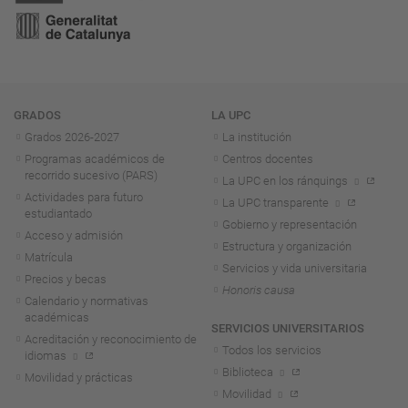
Navegación
GRADOS
LA UPC
Grados 2026-2027
La institución
Programas académicos de
Centros docentes
recorrido sucesivo (PARS)
La UPC en los ránquings
Actividades para futuro
La UPC transparente
estudiantado
Gobierno y representación
Acceso y admisión
Estructura y organización
Matrícula
Servicios y vida universitaria
Precios y becas
Honoris causa
Calendario y normativas
académicas
SERVICIOS UNIVERSITARIOS
Acreditación y reconocimiento de
Todos los servicios
idiomas
Biblioteca
Movilidad y prácticas
Movilidad