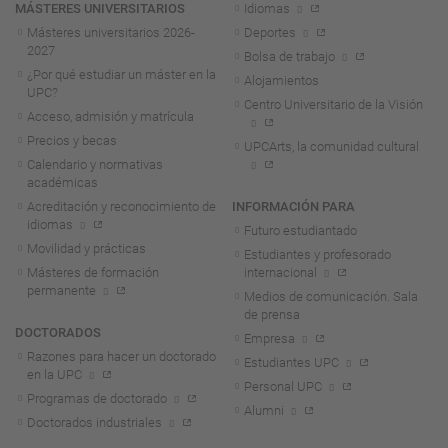
MÁSTERES UNIVERSITARIOS
Idiomas
Másteres universitarios 2026-
Deportes
2027
Bolsa de trabajo
¿Por qué estudiar un máster en la
Alojamientos
UPC?
Centro Universitario de la Visión
Acceso, admisión y matrícula
Precios y becas
UPCArts, la comunidad cultural
Calendario y normativas
académicas
Acreditación y reconocimiento de
INFORMACIÓN PARA
idiomas
Futuro estudiantado
Movilidad y prácticas
Estudiantes y profesorado
Másteres de formación
internacional
permanente
Medios de comunicación. Sala
de prensa
DOCTORADOS
Empresa
Razones para hacer un doctorado
Estudiantes UPC
en la UPC
Personal UPC
Programas de doctorado
Alumni
Doctorados industriales