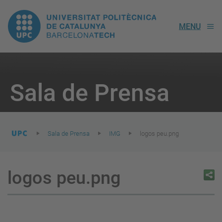
UPC.
MENU
Universitat
Politècnica
You
are
Sala de Prensa
here:
de
Catalunya
Sala de Prensa
IMG
logos peu.png
logos peu.png