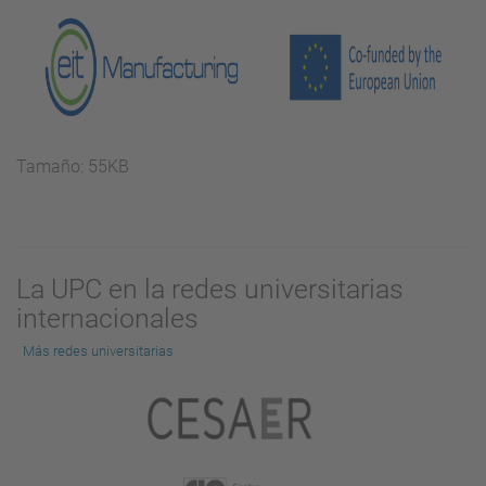
Haga
Tamaño: 55KB
clic
aquí
para
ver
La UPC en la redes universitarias
la
internacionales
imagen
a
Más redes universitarias
tamaño
completo…