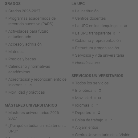
Navegación
GRADOS
LA UPC
Grados 2026-2027
La institución
Programas académicos de
Centros docentes
recorrido sucesivo (PARS)
La UPC en los ránquings
Actividades para futuro
La UPC transparente
estudiantado
Gobierno y representación
Acceso y admisión
Estructura y organización
Matrícula
Servicios y vida universitaria
Precios y becas
Honoris causa
Calendario y normativas
académicas
SERVICIOS UNIVERSITARIOS
Acreditación y reconocimiento de
Todos los servicios
idiomas
Biblioteca
Movilidad y prácticas
Movilidad
MÁSTERES UNIVERSITARIOS
Idiomas
Másteres universitarios 2026-
Deportes
2027
Bolsa de trabajo
¿Por qué estudiar un máster en la
Alojamientos
UPC?
Centro Universitario de la Visión