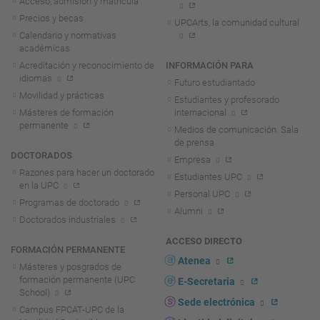
Acceso, admisión y matrícula
Precios y becas
UPCArts, la comunidad cultural
Calendario y normativas
académicas
Acreditación y reconocimiento de
INFORMACIÓN PARA
idiomas
Futuro estudiantado
Movilidad y prácticas
Estudiantes y profesorado
Másteres de formación
internacional
permanente
Medios de comunicación. Sala
de prensa
DOCTORADOS
Empresa
Razones para hacer un doctorado
Estudiantes UPC
en la UPC
Personal UPC
Programas de doctorado
Alumni
Doctorados industriales
ACCESO DIRECTO
FORMACIÓN PERMANENTE
Atenea
Másteres y posgrados de
formación permanente (UPC
E-Secretaria
School)
Sede electrónica
Campus FPCAT-UPC de la