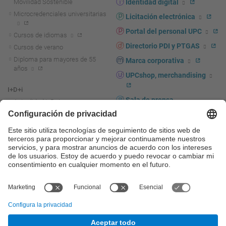
Movilidad Sostenible
Identidad digital
Microcredenciales universitarias
Licitación electrónica
Portal del personal UPC
Cursos de idiomas
Directorio PDI y PTGAS
Cursos de verano
Diploma para mayores de 55
Marca corporativa
años
UPCshop, merchandising
I+D+i
Sala de prensa
Actualidad I+D+I
La investigación en la UPC
Fomento y apoyo a la
investigación
La transferencia, el
emprendimiento y la innovación
en la UPC
Fomento y apoyo a la
transferencia, el emprendimiento
y la innovación
Servicios a las empresas
Servicios Científico-técnicos