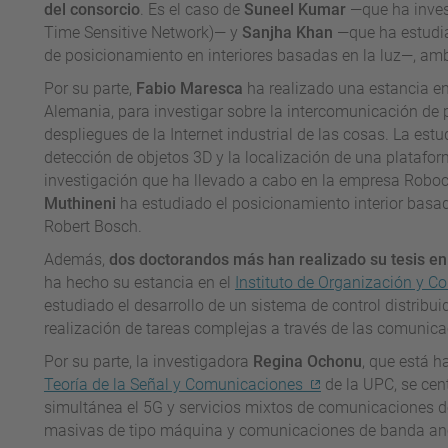
del consorcio
. Es el caso de
Suneel Kumar
—que ha invest
Time Sensitive Network)— y
Sanjha Khan
—que ha estudia
de posicionamiento en interiores basadas en la luz—, am
Por su parte,
Fabio Maresca
ha realizado una estancia e
Alemania, para investigar sobre la intercomunicación de 
despliegues de la Internet industrial de las cosas. La est
detección de objetos 3D y la localización de una platafo
investigación que ha llevado a cabo en la empresa Roboc
Muthineni
ha estudiado el posicionamiento interior basad
Robert Bosch.
Además,
dos doctorandos más han realizado su tesis en
ha hecho su estancia en el
Instituto de Organización y Co
estudiado el desarrollo de un sistema de control distribui
realización de tareas complejas a través de las comunic
Por su parte, la investigadora
Regina Ochonu
, que está h
Teoría de la Señal y Comunicaciones
de la UPC, se cen
simultánea el 5G y servicios mixtos de comunicaciones de
masivas de tipo máquina y comunicaciones de banda an