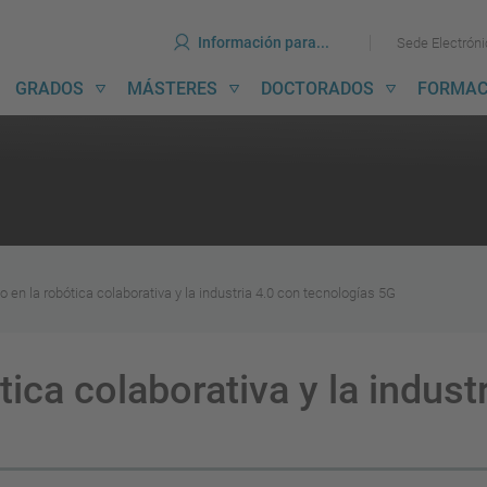
erramientas
Ir
Ir
Información para...
Sede Electrón
al
al
contenido
menú
avegación
GRADOS
MÁSTERES
DOCTORADOS
FORMAC
incipal
 en la robótica colaborativa y la industria 4.0 con tecnologías 5G
ica colaborativa y la indust