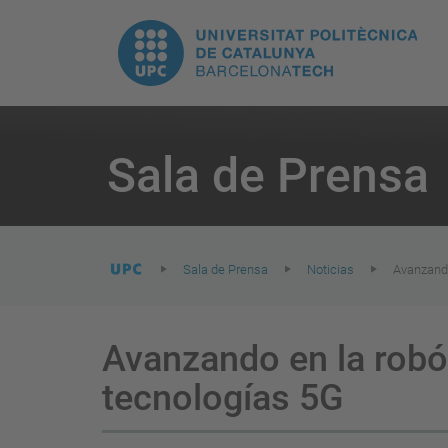
H
UPC.
N
Universitat
pr
Politècnica
You
are
Sala de Prensa
here:
de
Catalunya
Sala de Prensa
Noticias
Avanzando
Avanzando en la robót
tecnologías 5G