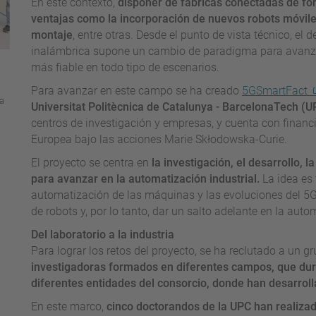
En este contexto,
disponer de fábricas conectadas de fo
ventajas como la incorporación de nuevos robots móviles
montaje
, entre otras. Desde el punto de vista técnico, el
inalámbrica supone un cambio de paradigma para avanza
más fiable en todo tipo de escenarios.
Para avanzar en este campo se ha creado
5GSmartFact
ta
Universitat Politècnica de Catalunya - BarcelonaTech (U
centros de investigación y empresas, y cuenta con finan
Europea bajo las acciones Marie Skłodowska-Curie.
El proyecto se centra en
la investigación, el desarrollo, 
para avanzar en la automatización industrial.
La idea es 
automatización de las máquinas y las evoluciones del 5G
de robots y, por lo tanto, dar un salto adelante en la auto
Del laboratorio a la industria
Para lograr los retos del proyecto, se ha reclutado a un g
investigadoras formados en diferentes campos, que dura
diferentes entidades del consorcio, donde han desarroll
En este marco,
cinco doctorandos de la UPC han realizad