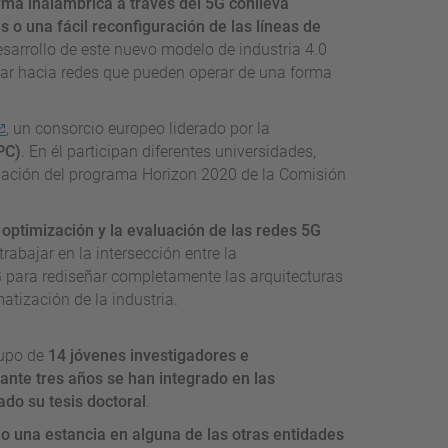
rma inalámbrica a través del 5G conlleva
 o una fácil reconfiguración de las líneas de
 desarrollo de este nuevo modelo de industria 4.0
r hacia redes que pueden operar de una forma
, un consorcio europeo liderado por la
PC)
. En él participan diferentes universidades,
ciación del programa Horizon 2020 de la Comisión
la optimización y la evaluación de las redes 5G
trabajar en la intersección entre la
 para rediseñar completamente las arquitecturas
matización de la industria.
rupo de
14 jóvenes investigadores e
nte tres años se han integrado en las
ado su tesis doctoral
.
o una estancia en alguna de las otras entidades