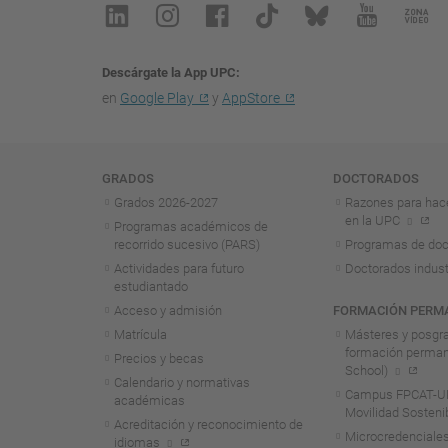
Descárgate la App UPC
en
Google Play
y
AppStore
Navegación
GRADOS
DOCTORADOS
Grados 2026-2027
Razones para hac
en la UPC
Programas académicos de
recorrido sucesivo (PARS)
Programas de doc
Actividades para futuro
Doctorados indust
estudiantado
Acceso y admisión
FORMACIÓN PERM
Matrícula
Másteres y posgr
formación perma
Precios y becas
School)
Calendario y normativas
Campus FPCAT-UP
académicas
Movilidad Sosteni
Acreditación y reconocimiento de
Microcredenciales
idiomas