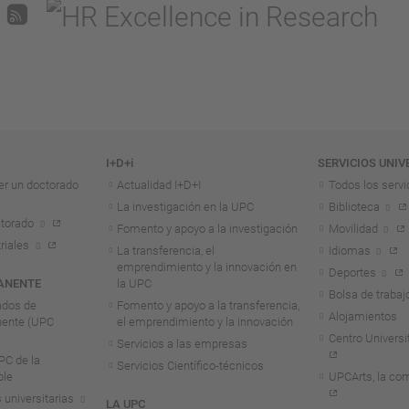
I+D+i
SERVICIOS UNIV
er un doctorado
Actualidad I+D+I
Todos los servi
La investigación en la UPC
Biblioteca
torado
Fomento y apoyo a la investigación
Movilidad
riales
La transferencia, el
Idiomas
emprendimiento y la innovación en
Deportes
ANENTE
la UPC
Bolsa de trabaj
ados de
Fomento y apoyo a la transferencia,
Alojamientos
nente (UPC
el emprendimiento y la innovación
Centro Universit
Servicios a las empresas
C de la
Servicios Científico-técnicos
ble
UPCArts, la com
 universitarias
LA UPC