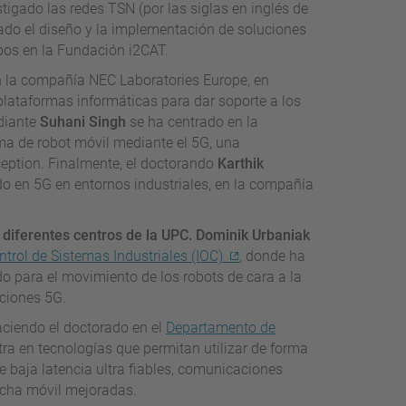
igado las redes TSN (por las siglas en inglés de
do el diseño y la implementación de soluciones
bos en la Fundación i2CAT.
n la compañía NEC Laboratories Europe, en
plataformas informáticas para dar soporte a los
udiante
Suhani Singh
se ha centrado en la
rma de robot móvil mediante el 5G, una
eption. Finalmente, el doctorando
Karthik
o en 5G en entornos industriales, en la compañía
 diferentes centros de la UPC. Dominik Urbaniak
ntrol de Sistemas Industriales (IOC)
, donde ha
do para el movimiento de los robots de cara a la
aciones 5G.
aciendo el doctorado en el
Departamento de
tra en tecnologías que permitan utilizar de forma
 baja latencia ultra fiables, comunicaciones
cha móvil mejoradas.