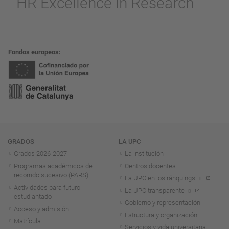
Fondos europeos
Navegación
GRADOS
LA UPC
Grados 2026-2027
La institución
Programas académicos de
Centros docentes
recorrido sucesivo (PARS)
La UPC en los ránquings
Actividades para futuro
La UPC transparente
estudiantado
Gobierno y representación
Acceso y admisión
Estructura y organización
Matrícula
Servicios y vida universitaria