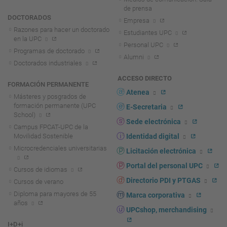
de prensa
DOCTORADOS
Empresa
Razones para hacer un doctorado
Estudiantes UPC
en la UPC
Personal UPC
Programas de doctorado
Alumni
Doctorados industriales
ACCESO DIRECTO
FORMACIÓN PERMANENTE
Atenea
Másteres y posgrados de
formación permanente (UPC
E-Secretaria
School)
Sede electrónica
Campus FPCAT-UPC de la
Movilidad Sostenible
Identidad digital
Microcredenciales universitarias
Licitación electrónica
Portal del personal UPC
Cursos de idiomas
Directorio PDI y PTGAS
Cursos de verano
Diploma para mayores de 55
Marca corporativa
años
UPCshop, merchandising
I+D+i