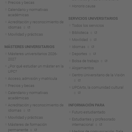
Precios y becas
Honoris causa
Calendario y normativas
académicas
SERVICIOS UNIVERSITARIOS
Acreditación y reconocimiento de
Todos los servicios
idiomas
Biblioteca
Movilidad y prácticas
Movilidad
MÁSTERES UNIVERSITARIOS
Idiomas
Másteres universitarios 2026-
Deportes
2027
Bolsa de trabajo
¿Por qué estudiar un máster en la
Alojamientos
UPC?
Centro Universitario de la Visión
Acceso, admisión y matrícula
Precios y becas
UPCArts, la comunidad cultural
Calendario y normativas
académicas
Acreditación y reconocimiento de
INFORMACIÓN PARA
idiomas
Futuro estudiantado
Movilidad y prácticas
Estudiantes y profesorado
Másteres de formación
internacional
permanente
Medios de comunicación. Sala