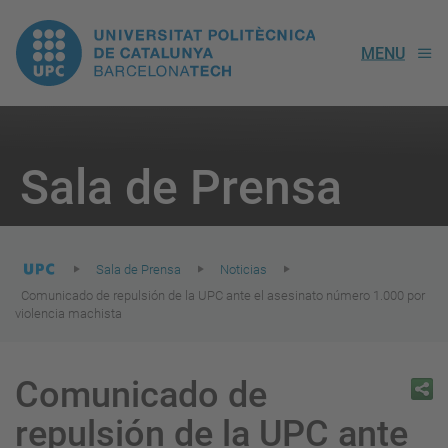
UPC.
MENU
Universitat
Politècnica
You
are
Sala de Prensa
here:
de
Catalunya
Sala de Prensa
Noticias
Comunicado de repulsión de la UPC ante el asesinato número 1.000 por
violencia machista
Comunicado de
repulsión de la UPC ante