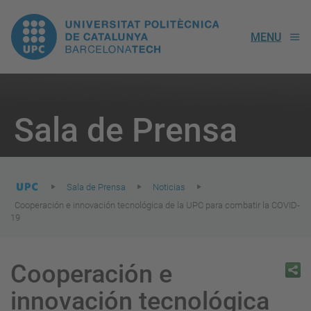
UPC.
MENU
Universitat
Politècnica
You
are
Sala de Prensa
here:
de
Catalunya
Sala de Prensa
Noticias
Cooperación e innovación tecnológica de la UPC para combatir la COVID-
19
Cooperación e
innovación tecnológica