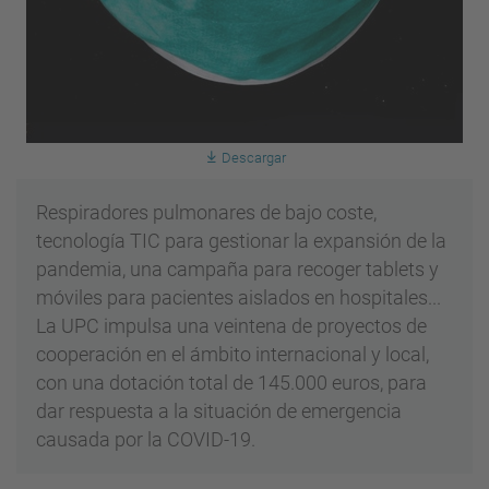
Descargar
Respiradores pulmonares de bajo coste,
tecnología TIC para gestionar la expansión de la
pandemia, una campaña para recoger tablets y
móviles para pacientes aislados en hospitales...
La UPC impulsa una veintena de proyectos de
cooperación en el ámbito internacional y local,
con una dotación total de 145.000 euros, para
dar respuesta a la situación de emergencia
causada por la COVID-19.