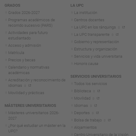
Navegación
GRADOS
LA UPC
Grados 2026-2027
La institución
Programas académicos de
Centros docentes
recorrido sucesivo (PARS)
La UPC en los ránquings
Actividades para futuro
La UPC transparente
estudiantado
Gobierno y representación
Acceso y admisión
Estructura y organización
Matrícula
Servicios y vida universitaria
Precios y becas
Honoris causa
Calendario y normativas
académicas
SERVICIOS UNIVERSITARIOS
Acreditación y reconocimiento de
Todos los servicios
idiomas
Biblioteca
Movilidad y prácticas
Movilidad
MÁSTERES UNIVERSITARIOS
Idiomas
Másteres universitarios 2026-
Deportes
2027
Bolsa de trabajo
¿Por qué estudiar un máster en la
Alojamientos
UPC?
Centro Universitario de la Visión