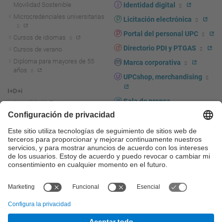
Movilidad Sostenible
Identidad digital
Microcredenciales universitarias
Licitación electrónica
Portal del personal UPC
Cursos de idiomas
Directorio PDI y PTGAS
Cursos de verano
Diploma para mayores de 55
Marca corporativa
años
UPCshop, merchandising
I+D+i
Sala de prensa
Actualidad I+D+I
La investigación en la UPC
Fomento y apoyo a la
investigación
La transferencia, el
emprendimiento y la innovación
en la UPC
Fomento y apoyo a la
transferencia, el emprendimiento
y la innovación
Servicios a las empresas
Servicios Científico-técnicos