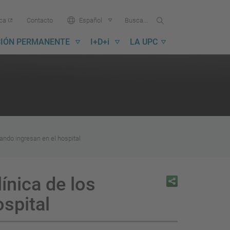
Buscar
Busca
Idioma:
ica
Contacto
Español
en
...
la
IÓN PERMANENTE
I+D+i
LA UPC
UPC
ando ingresan en el hospital
ínica de los
spital