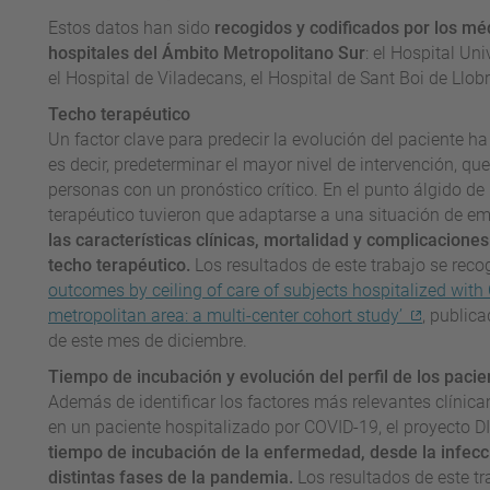
Estos datos han sido
recogidos y codificados por los mé
hospitales del Ámbito Metropolitano Sur
: el Hospital Uni
el Hospital de Viladecans, el Hospital de Sant Boi de Llobr
Techo terapéutico
Un factor clave para predecir la evolución del paciente ha
es decir, predeterminar el mayor nivel de intervención, qu
personas con un pronóstico crítico. En el punto álgido de
terapéutico tuvieron que adaptarse a una situación de e
las características clínicas, mortalidad y complicacione
techo terapéutico.
Los resultados de este trabajo se recoge
outcomes by ceiling of care of subjects hospitalized wit
metropolitan area: a multi-center cohort study’
, publica
de este mes de diciembre.
Tiempo de incubación y evolución del perfil de los pacie
Además de identificar los factores más relevantes clínic
en un paciente hospitalizado por COVID-19, el proyecto 
tiempo de incubación de la enfermedad, desde la infecci
distintas fases de la pandemia.
Los resultados de este tr