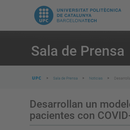
H
UPC.
N
Universitat
pr
Politècnica
You
are
Sala de Prensa
here:
de
Catalunya
Sala de Prensa
Noticias
Desarroll
Desarrollan un modelo
pacientes con COVID-