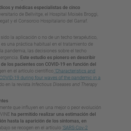
dicos y médicas especialistas de cinco
versitario de Bellvitge, el Hospital Moisès Broggi,
egat y el Consorcio Hospitalario del Garraf.
 sido la aplicación o no de un techo terapéutico,
e es una práctica habitual en el tratamiento de
 la pandemia, las decisiones sobre el techo
mergencia.
Este estudio es pionero en describir
s de los pacientes con COVID-19 en función del
n en el artículo científico
‘Characteristics and
h COVID-19 during four waves of the pandemic in a
do en la revista
Infectious Diseases and Therapy
ntes
amente que influyen en una mejor o peor evolución
DIVINE
ha permitido realizar una estimación del
ón hasta la aparición de los síntomas, en
abajo se recogen en el artículo
‘SARS-Cov-2