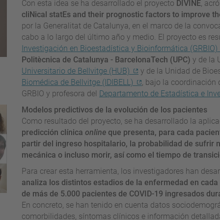
Con esta idea se ha desarrollado el proyecto
DIVINE
, acr
cliNical statEs and their prognostic factors to improve 
por la Generalitat de Catalunya, en el marco de la convo
cabo a lo largo del último año y medio. El proyecto es re
Investigación en Bioestadística y Bioinformática (GRBIO)
Politècnica de Catalunya - BarcelonaTech (UPC)
y de la 
Universitario de Bellvitge (HUB)
y de la Unidad de Bioes
Biomédica de Bellvitge (IDIBELL)
, bajo la coordinación
GRBIO y profesora del
Departamento de Estadística e Inv
Modelos predictivos de la evolución de los pacientes
Como resultado del proyecto, se ha desarrollado la aplic
predicción clínica
online
que presenta, para cada pacien
partir del ingreso hospitalario, la probabilidad de sufri
mecánica o incluso morir, así como el tiempo de transic
Para crear esta herramienta, los investigadores han desa
analiza los distintos estadios de la enfermedad en cada
de más de 5.000 pacientes de COVID-19 ingresados dura
En concreto, se han tenido en cuenta datos sociodemogr
comorbilidades, síntomas clínicos e información detallada