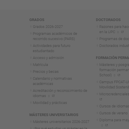
Navegación
GRADOS
DOCTORADOS
Grados 2026-2027
Razones para hac
en la UPC
Programas académicos de
recorrido sucesivo (PARS)
Programas de doc
Actividades para futuro
Doctorados indust
estudiantado
Acceso y admisión
FORMACIÓN PERM
Matrícula
Másteres y posgr
formación perma
Precios y becas
School)
Calendario y normativas
Campus FPCAT-UP
académicas
Movilidad Sosteni
Acreditación y reconocimiento de
Microcredenciales
idiomas
Movilidad y prácticas
Cursos de idioma
Cursos de verano
MÁSTERES UNIVERSITARIOS
Diploma para may
Másteres universitarios 2026-2027
¿Por qué estudiar un máster en la