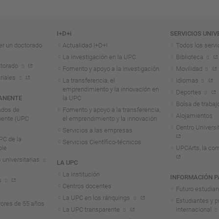
I+D+i
SERVICIOS UNIV
er un doctorado
Actualidad I+D+I
Todos los servi
La investigación en la UPC
Biblioteca
torado
Fomento y apoyo a la investigación
Movilidad
riales
La transferencia, el
Idiomas
emprendimiento y la innovación en
Deportes
ANENTE
la UPC
Bolsa de trabaj
ados de
Fomento y apoyo a la transferencia,
Alojamientos
nente (UPC
el emprendimiento y la innovación
Centro Universit
Servicios a las empresas
C de la
Servicios Científico-técnicos
ble
UPCArts, la com
 universitarias
LA UPC
La institución
INFORMACIÓN P
s
Centros docentes
Futuro estudia
La UPC en los ránquings
Estudiantes y p
ores de 55 años
La UPC transparente
internacional