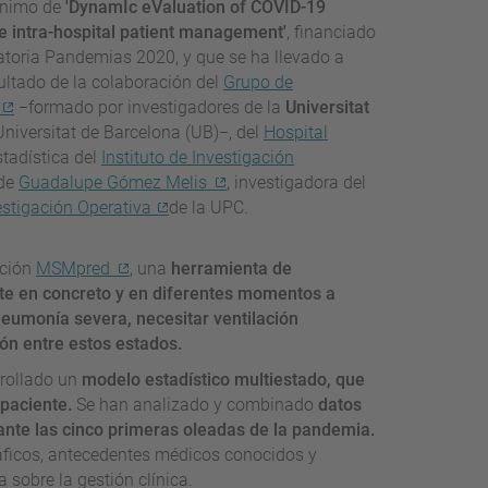
ónimo de
'DynamIc eValuation of COVID-19
the intra-hospital patient management'
, financiado
catoria Pandemias 2020, y que se ha llevado a
sultado de la colaboración del
Grupo de
−formado por investigadores de la
Universitat
Universitat de Barcelona (UB)−, del
Hospital
tadística del
Instituto de Investigación
 de
Guadalupe Gómez Melis
, investigadora del
estigación Operativa
de la UPC.
ación
MSMpred
, una
herramienta de
te en concreto y en diferentes momentos a
r neumonía severa, necesitar ventilación
ión entre estos estados.
rrollado un
modelo estadístico multiestado, que
 paciente.
Se han analizado y combinado
datos
nte las cinco primeras oleadas de la pandemia.
áficos, antecedentes médicos conocidos y
 sobre la gestión clínica.