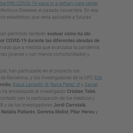
he fifth COVID-19 wave in a tertiary-care center
fectious Diseases
el pasado noviembre. En esa
co estadístico, que sería aplicable a futuras
.
E han permitido también
evaluar cómo ha ido
 por COVID-19 durante las diferentes oleadas de
observado que a medida que avanzaba la pandemia
s más jóvenes y con menos comorbilidades y,
ipal, han participado en el proyecto los
at de Barcelona, y los investigadores de la UPC
Erik
endia
,
Klaus Langohr
,
Nuria Pérez
y
Xavier
 lo ha encabezado el investigador
Cristian Tebé
,
a contado con la participación de los médicos y
B y de los investigadores
Jordi Carratalà
,
,
Natàlia Pallarès
,
Gemma Molist
,
Pilar Hereu
y