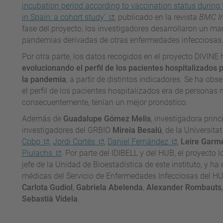
incubation period according to vaccination status during t
in Spain: a cohort study’
, publicado en la revista
BMC In
fase del proyecto, los investigadores desarrollaron un mar
pandemias derivadas de otras enfermedades infecciosas
Por otra parte, los datos recogidos en el proyecto DIVIN
evolucionando el perfil de los pacientes hospitalizados
la pandemia
, a partir de distintos indicadores. Se ha 
el perfil de los pacientes hospitalizados era de persona
consecuentemente, tenían un mejor pronóstico.
Además de
Guadalupe Gómez Melis
, investigadora princ
investigadores del GRBIO
Mireia Besalú
, de la Universit
Cobo
,
Jordi Cortés
,
Daniel Fernández
,
Leire Garm
Piulachs
. Por parte del IDIBELL y del HUB, el proyecto
jefe de la Unidad de Bioestadística de este instituto, y h
médicas del Servicio de Enfermedades Infecciosas del HU
Carlota Gudiol
,
Gabriela Abelenda
,
Alexander Rombauts
Sebastià Videla
.