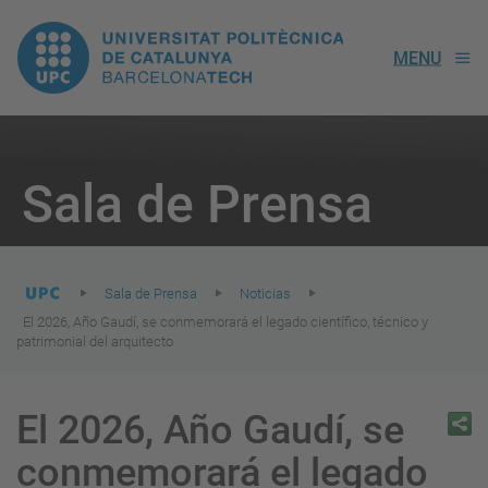
UPC.
MENU
Universitat
Politècnica
You
are
Sala de Prensa
here:
de
Catalunya
Sala de Prensa
Noticias
El 2026, Año Gaudí, se conmemorará el legado científico, técnico y
patrimonial del arquitecto
El 2026, Año Gaudí, se
conmemorará el legado