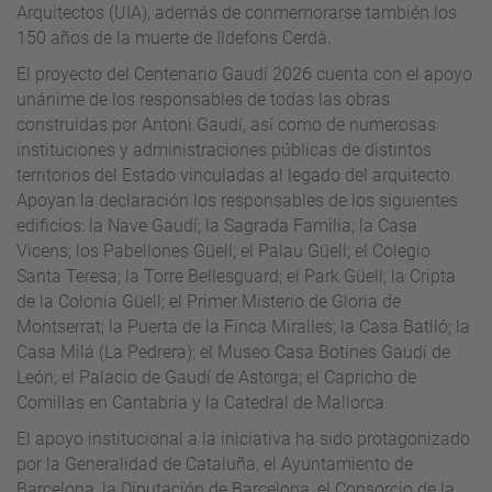
Arquitectos (UIA), además de conmemorarse también los
150 años de la muerte de Ildefons Cerdà.
El proyecto del Centenario Gaudí 2026 cuenta con el apoyo
unánime de los responsables de todas las obras
construidas por Antoni Gaudí, así como de numerosas
instituciones y administraciones públicas de distintos
territorios del Estado vinculadas al legado del arquitecto.
Apoyan la declaración los responsables de los siguientes
edificios: la Nave Gaudí; la Sagrada Familia; la Casa
Vicens; los Pabellones Güell; el Palau Güell; el Colegio
Santa Teresa; la Torre Bellesguard; el Park Güell; la Cripta
de la Colonia Güell; el Primer Misterio de Gloria de
Montserrat; la Puerta de la Finca Miralles; la Casa Batlló; la
Casa Milá (La Pedrera); el Museo Casa Botines Gaudí de
León; el Palacio de Gaudí de Astorga; el Capricho de
Comillas en Cantabria y la Catedral de Mallorca.
El apoyo institucional a la iniciativa ha sido protagonizado
por la Generalidad de Cataluña, el Ayuntamiento de
Barcelona, la Diputación de Barcelona, el Consorcio de la