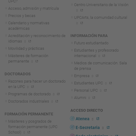
UPC?
Centro Universitario de la Visión
Acceso, admisión y matrícula
Precios y becas
UPCArts, la comunidad cultural
Calendario y normativas
académicas
Acreditación y reconocimiento de
INFORMACIÓN PARA
idiomas
Futuro estudiantado
Movilidad y prácticas
Estudiantes y profesorado
Másteres de formación
internacional
permanente
Medios de comunicación. Sala
de prensa
DOCTORADOS
Empresa
Razones para hacer un doctorado
Estudiantes UPC
en la UPC
Personal UPC
Programas de doctorado
Alumni
Doctorados industriales
ACCESO DIRECTO
FORMACIÓN PERMANENTE
Atenea
Másteres y posgrados de
formación permanente (UPC
E-Secretaria
School)