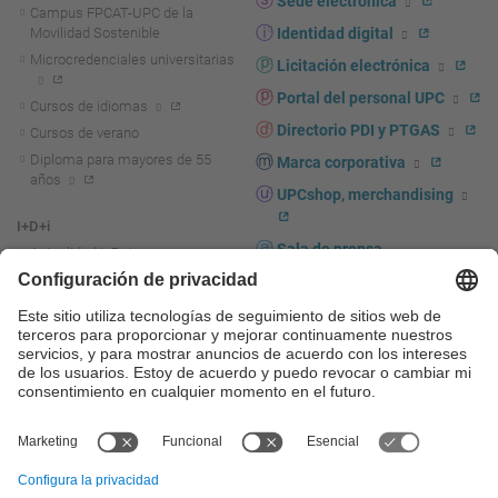
Sede electrónica
Campus FPCAT-UPC de la
Movilidad Sostenible
Identidad digital
Microcredenciales universitarias
Licitación electrónica
Portal del personal UPC
Cursos de idiomas
Directorio PDI y PTGAS
Cursos de verano
Diploma para mayores de 55
Marca corporativa
años
UPCshop, merchandising
I+D+i
Sala de prensa
Actualidad I+D+I
La investigación en la UPC
Fomento y apoyo a la
investigación
La transferencia, el
emprendimiento y la innovación
en la UPC
Fomento y apoyo a la
transferencia, el emprendimiento
y la innovación
Servicios a las empresas