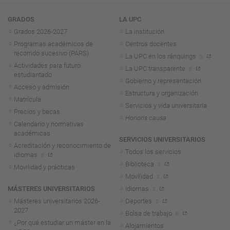
Navegación
GRADOS
LA UPC
Grados 2026-2027
La institución
Programas académicos de
Centros docentes
recorrido sucesivo (PARS)
La UPC en los ránquings
Actividades para futuro
La UPC transparente
estudiantado
Gobierno y representación
Acceso y admisión
Estructura y organización
Matrícula
Servicios y vida universitaria
Precios y becas
Honoris causa
Calendario y normativas
académicas
SERVICIOS UNIVERSITARIOS
Acreditación y reconocimiento de
Todos los servicios
idiomas
Biblioteca
Movilidad y prácticas
Movilidad
MÁSTERES UNIVERSITARIOS
Idiomas
Másteres universitarios 2026-
Deportes
2027
Bolsa de trabajo
¿Por qué estudiar un máster en la
Alojamientos