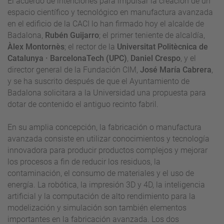
El acuerdo de intenciones para impulsar la creación de un
espacio científico y tecnológico en manufactura avanzada
en el edificio de la CACI lo han firmado hoy el alcalde de
Badalona,
Rubén Guijarro
; el primer teniente de alcaldía,
Àlex Montornès
; el rector de la
Universitat Politècnica de
Catalunya · BarcelonaTech (UPC)
,
Daniel Crespo
, y el
director general de la Fundación CIM,
José María Cabrera
,
y se ha suscrito después de que el Ayuntamiento de
Badalona solicitara a la Universidad una propuesta para
dotar de contenido el antiguo recinto fabril.
En su amplia concepción, la fabricación o manufactura
avanzada consiste en utilizar conocimientos y tecnología
innovadora para producir productos complejos y mejorar
los procesos a fin de reducir los residuos, la
contaminación, el consumo de materiales y el uso de
energía. La robótica, la impresión 3D y 4D, la inteligencia
artificial y la computación de alto rendimiento para la
modelización y simulación son también elementos
importantes en la fabricación avanzada. Los dos