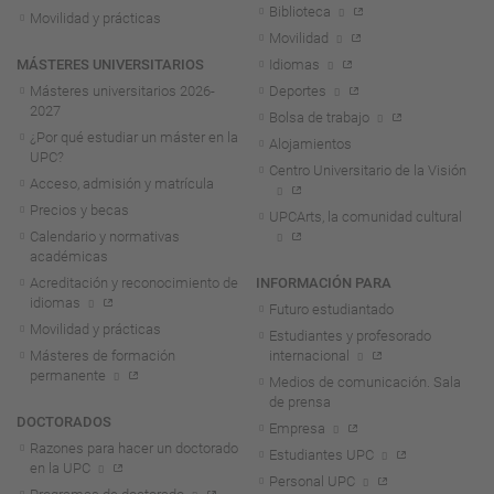
Biblioteca
Movilidad y prácticas
Movilidad
MÁSTERES UNIVERSITARIOS
Idiomas
Másteres universitarios 2026-
Deportes
2027
Bolsa de trabajo
¿Por qué estudiar un máster en la
Alojamientos
UPC?
Centro Universitario de la Visión
Acceso, admisión y matrícula
Precios y becas
UPCArts, la comunidad cultural
Calendario y normativas
académicas
Acreditación y reconocimiento de
INFORMACIÓN PARA
idiomas
Futuro estudiantado
Movilidad y prácticas
Estudiantes y profesorado
Másteres de formación
internacional
permanente
Medios de comunicación. Sala
de prensa
DOCTORADOS
Empresa
Razones para hacer un doctorado
Estudiantes UPC
en la UPC
Personal UPC