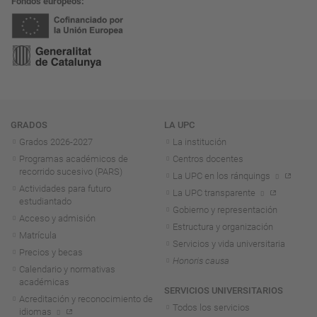
Fondos europeos
Navegación
GRADOS
LA UPC
Grados 2026-2027
La institución
Programas académicos de
Centros docentes
recorrido sucesivo (PARS)
La UPC en los ránquings
Actividades para futuro
La UPC transparente
estudiantado
Gobierno y representación
Acceso y admisión
Estructura y organización
Matrícula
Servicios y vida universitaria
Precios y becas
Honoris causa
Calendario y normativas
académicas
SERVICIOS UNIVERSITARIOS
Acreditación y reconocimiento de
Todos los servicios
idiomas