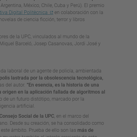
Argentina, México, Chile, Cuba y Perú). El premio
tiva Digital Politècnica
en colaboración con la
ovelas de ciencia ficción, terror y libros
dores de la UPC, vinculados al mundo de la
a, Miquel Barceló, Josep Casanovas, Jordi José y
nada laboral de un agente de policía, ambientada
olis lastrada por la obsolescencia tecnológica,
as del autor.
“En esencia, es la historia de una
 origen en la aplicación fallada de algoritmos al
to de un futuro distótipo, marcado por la
gencia artificial.
Consejo Social de la UPC
, en el marco del
rgano. Desde su creación, se ha consolidado como
 este ámbito. Prueba de ello son las
más de