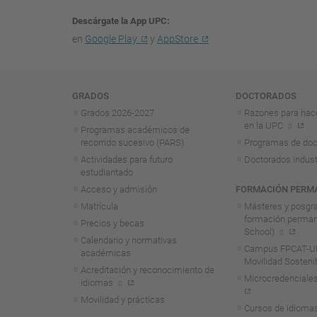
Descárgate la App UPC
en
Google Play
y
AppStore
Navegación
GRADOS
DOCTORADOS
Grados 2026-2027
Razones para hac
en la UPC
Programas académicos de
recorrido sucesivo (PARS)
Programas de doc
Actividades para futuro
Doctorados indust
estudiantado
Acceso y admisión
FORMACIÓN PERM
Matrícula
Másteres y posgr
formación perma
Precios y becas
School)
Calendario y normativas
Campus FPCAT-UP
académicas
Movilidad Sosteni
Acreditación y reconocimiento de
Microcredenciales
idiomas
Movilidad y prácticas
Cursos de idioma