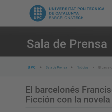
H
UPC.
N
Universitat
pr
Politècnica
You
are
Sala de Prensa
here:
de
Catalunya
Sala de Prensa
Noticias
El barcel
El barcelonés Franci
Ficción con la novela