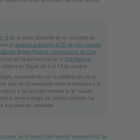
e muestra también el interés creciente de este
ón
da un paso adelante en su voluntad de
cias al
acuerdo subscrito el 20 de julio pasado
ndación Sitges Festival Internacional de Cine
Ficción se ha enmarcado en el
51è Festival
e celebra en Sitges del 4 al 14 de octubre.
Sitges, coincidiendo con la celebración de la
lora vías de colaboración entre la literatura y el
ntroducir a los autores noveles en el mundo
 rector, en la entrega del premio también ha
 e impulsor del certamen.
octubre, en el marco del Festival Internacional de