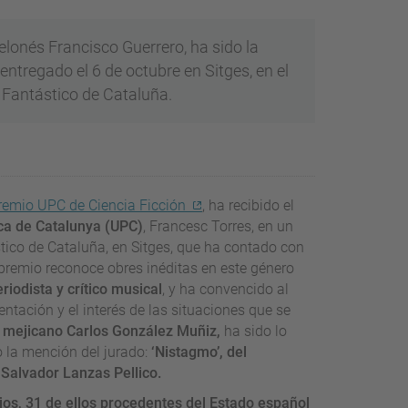
celonés Francisco Guerrero, ha sido la
ntregado el 6 de octubre en Sitges, en el
 Fantástico de Cataluña.
remio UPC de Ciencia Ficción
, ha recibido el
ica de Catalunya (UPC)
, Francesc Torres, en un
stico de Cataluña, en Sitges, que ha contado con
 premio reconoce obres inéditas en este género
riodista y crítico musical
, y ha convencido al
entación y el interés de las situaciones que se
el mejicano Carlos González Muñiz,
ha sido lo
o la mención del jurado:
‘Nistagmo’, del
 Salvador Lanzas Pellico.
jos, 31 de ellos procedentes del Estado español