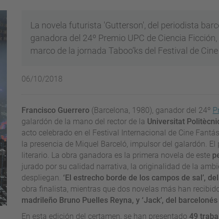
La novela futurista 'Gutterson', del periodista bar
ganadora del 24º Premio UPC de Ciencia Ficción, e
marco de la jornada Taboo’ks del Festival de Cine
06/10/2018
Francisco Guerrero
(Barcelona, 1980), ganador del 24º
P
galardón de la mano del rector de la
Universitat Politècn
acto celebrado en el Festival Internacional de Cine Fantá
la presencia de Miquel Barceló, impulsor del galardón. El
literario. La obra ganadora es la primera novela de este
pe
jurado por su calidad narrativa, la originalidad de la ambi
despliegan.
‘El estrecho borde de los campos de sal’, d
obra finalista, mientras que dos novelas más han recibid
madrileño Bruno Puelles Reyna, y ‘Jack’, del barcelonés
En esta edición del certamen, se han presentado
49 traba