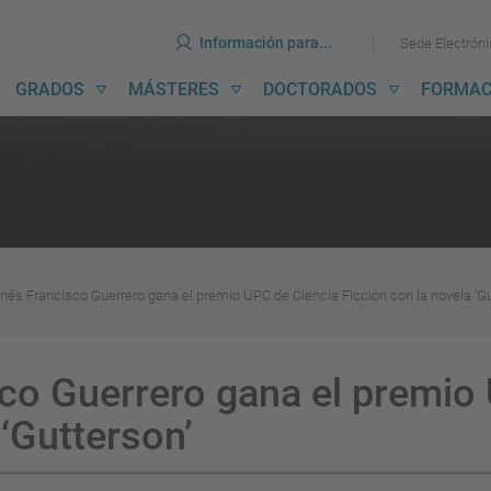
erramientas
Ir
Ir
Información para...
Sede Electrón
al
al
contenido
menú
avegación
GRADOS
MÁSTERES
DOCTORADOS
FORMAC
incipal
onés Francisco Guerrero gana el premio UPC de Ciencia Ficción con la novela ‘Gu
sco Guerrero gana el premio
 ‘Gutterson’