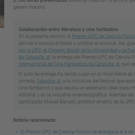
2.100 obras presentadas
desde su creación, una cifra qu
género literario.
Colaboración entre literatura y cine fantástico
En la presente edición, el
Premio UPC de Ciencia Ficci
abrirse a nuevos ámbitos y ampliar el alcance. Así, gra
por la UPC, el Consejo Social de la Universidad y la Fu
de Cataluña
, la entrega del Premio UPC de Ciencia 
Internacional de Cine Fantástico de Cataluña
, que s
El acto de entrega ha tenido lugar en el Hotel Meliá de 
jornada
Taboo’ks
, una iniciativa del festival que exp
cine fantástico y que resulta un escenario ideal para i
editorial y en la industria cinematográfica. Además del
participado Miquel Barceló, profesor emérito de la UPC
Noticia relacionada:
El Premio UPC de Ciencia Ficción se entregará el 6 de 