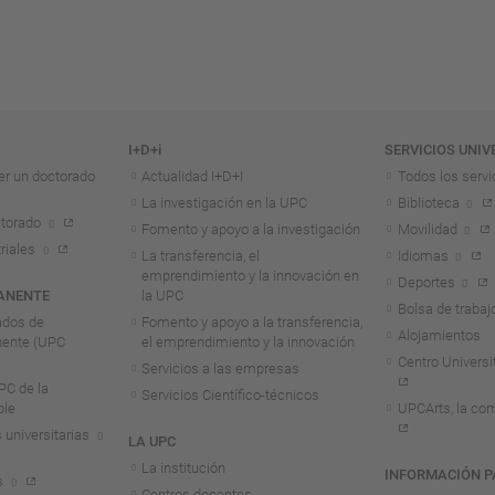
I+D+i
SERVICIOS UNIV
er un doctorado
Actualidad I+D+I
Todos los servi
La investigación en la UPC
Biblioteca
torado
Fomento y apoyo a la investigación
Movilidad
riales
La transferencia, el
Idiomas
emprendimiento y la innovación en
Deportes
ANENTE
la UPC
Bolsa de trabaj
ados de
Fomento y apoyo a la transferencia,
Alojamientos
nente (UPC
el emprendimiento y la innovación
Centro Universit
Servicios a las empresas
C de la
Servicios Científico-técnicos
ble
UPCArts, la com
 universitarias
LA UPC
La institución
INFORMACIÓN P
s
Centros docentes