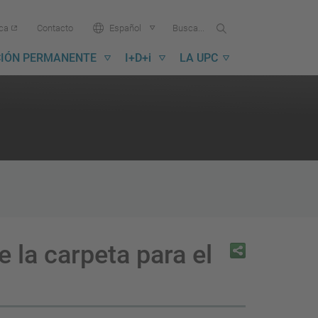
Buscar
Busca
Idioma:
ica
Contacto
Español
en
...
la
IÓN PERMANENTE
I+D+i
LA UPC
UPC
e la carpeta para el