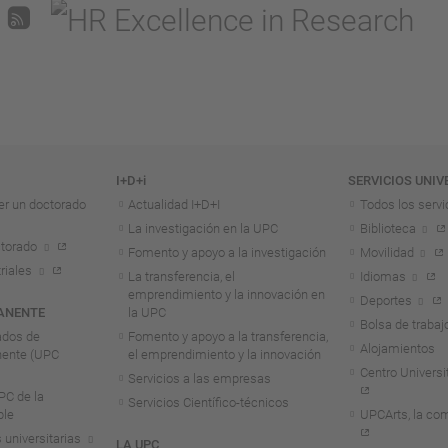
I+D+i
SERVICIOS UNIV
er un doctorado
Actualidad I+D+I
Todos los servi
La investigación en la UPC
Biblioteca
torado
Fomento y apoyo a la investigación
Movilidad
riales
La transferencia, el
Idiomas
emprendimiento y la innovación en
Deportes
ANENTE
la UPC
Bolsa de trabaj
ados de
Fomento y apoyo a la transferencia,
Alojamientos
nente (UPC
el emprendimiento y la innovación
Centro Universit
Servicios a las empresas
C de la
Servicios Científico-técnicos
ble
UPCArts, la com
 universitarias
LA UPC