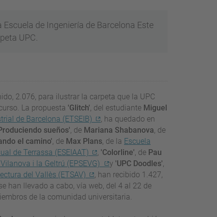
a Escuela de Ingeniería de Barcelona Este
rpeta UPC.
do, 2.076, para ilustrar la carpeta que la UPC
 curso. La propuesta
'Glitch'
, del estudiante
Miguel
trial de Barcelona (ETSEIB)
, ha quedado en
Produciendo sueños'
, de
Mariana Shabanova
, de
ando el camino'
, de
Max Plans
, de la
Escuela
isual de Terrassa (ESEIAAT)
,
'Colorline'
, de
Pau
e Vilanova i la Geltrú (EPSEVG)
y
'UPC Doodles'
,
ectura del Vallès (ETSAV)
, han recibido 1.427,
e han llevado a cabo, vía web, del 4 al 22 de
iembros de la comunidad universitaria.