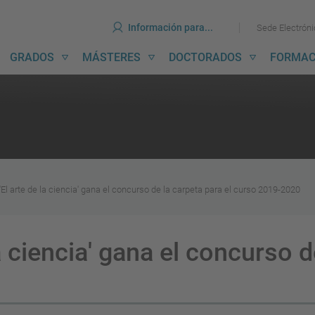
erramientas
Ir
Ir
Información para...
Sede Electrón
al
al
contenido
menú
avegación
GRADOS
MÁSTERES
DOCTORADOS
FORMAC
incipal
'El arte de la ciencia' gana el concurso de la carpeta para el curso 2019-2020
la ciencia' gana el concurso d