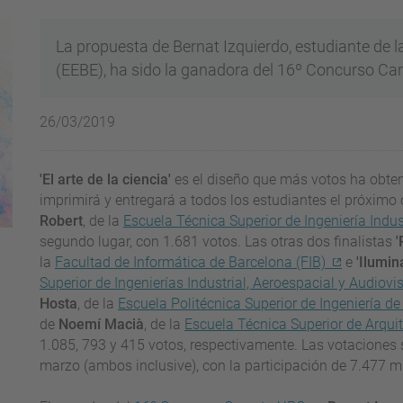
La propuesta de Bernat Izquierdo, estudiante de l
(EEBE), ha sido la ganadora del 16º Concurso Ca
26/03/2019
'El arte de la ciencia'
es el diseño que más votos ha obteni
imprimirá y entregará a todos los estudiantes el próximo
Robert
, de la
Escuela Técnica Superior de Ingeniería Indus
segundo lugar, con 1.681 votos. Las otras dos finalistas
'
la
Facultad de Informática de Barcelona (FIB)
e
'Ilumin
Superior de Ingenierías Industrial, Aeroespacial y Audiov
Hosta
, de la
Escuela Politécnica Superior de Ingeniería d
de
Noemí Macià
, de la
Escuela Técnica Superior de Arquit
1.085, 793 y 415 votos, respectivamente. Las votaciones s
marzo (ambos inclusive), con la participación de 7.477 m