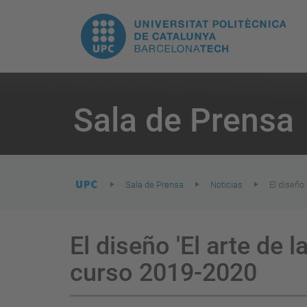
H
UPC.
N
Universitat
pr
Politècnica
You
are
Sala de Prensa
here:
de
Catalunya
Sala de Prensa
Noticias
El diseño 
El diseño 'El arte de 
curso 2019-2020