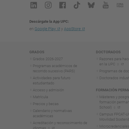
Descárgate la App UPC
en
Google Play
y
AppStore
Navegación
GRADOS
DOCTORADOS
Grados 2026-2027
Razones para hac
en la UPC
Programas académicos de
recorrido sucesivo (PARS)
Programas de doc
Actividades para futuro
Doctorados indust
estudiantado
Acceso y admisión
FORMACIÓN PERM
Matrícula
Másteres y posgr
formación perma
Precios y becas
School)
Calendario y normativas
Campus FPCAT-UP
académicas
Movilidad Sosteni
Acreditación y reconocimiento de
Microcredenciales
idiomas