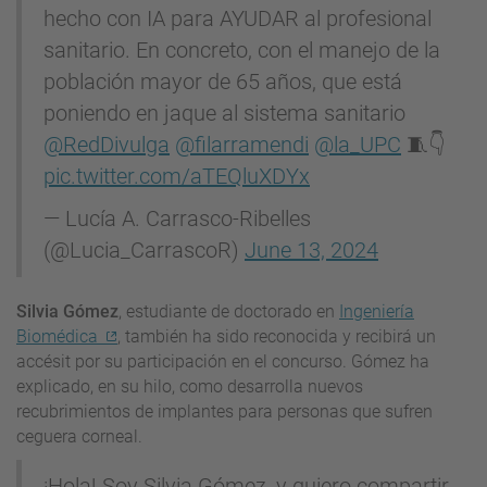
hecho con IA para AYUDAR al profesional
sanitario. En concreto, con el manejo de la
población mayor de 65 años, que está
poniendo en jaque al sistema sanitario
@RedDivulga
@filarramendi
@la_UPC
🧵👇
pic.twitter.com/aTEQluXDYx
— Lucía A. Carrasco-Ribelles
(@Lucia_CarrascoR)
June 13, 2024
Silvia Gómez
, estudiante de doctorado en
Ingeniería
Biomédica
, también ha sido reconocida y recibirá un
accésit por su participación en el concurso. Gómez ha
explicado, en su hilo, como desarrolla nuevos
recubrimientos de implantes para personas que sufren
ceguera corneal.
¡Hola! Soy Silvia Gómez, y quiero compartir