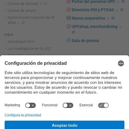
Portal del personal UPC
Cursos de idiomas
Directorio PDI y PTGAS
Cursos de verano
Diploma para mayores de 55
Marca corporativa
años
UPCshop, merchandising
I+D+i
Sala de prensa
Actualidad I+D+I
La investigación en la UPC
Fomento y apoyo a la
investigación
La transferencia, el
emprendimiento y la innovación
en la UPC
Fomento y apoyo a la
transferencia, el emprendimiento
y la innovación
Servicios a las empresas
Servicios Científico-técnicos
© UPC
Universitat Politècnica de Catalunya - BarcelonaTech