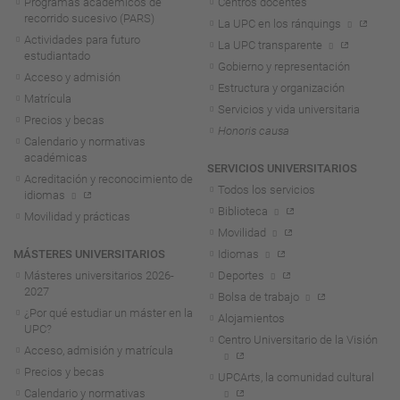
Programas académicos de
Centros docentes
recorrido sucesivo (PARS)
La UPC en los ránquings
Actividades para futuro
La UPC transparente
estudiantado
Gobierno y representación
Acceso y admisión
Estructura y organización
Matrícula
Servicios y vida universitaria
Precios y becas
Honoris causa
Calendario y normativas
académicas
SERVICIOS UNIVERSITARIOS
Acreditación y reconocimiento de
Todos los servicios
idiomas
Biblioteca
Movilidad y prácticas
Movilidad
MÁSTERES UNIVERSITARIOS
Idiomas
Másteres universitarios 2026-
Deportes
2027
Bolsa de trabajo
¿Por qué estudiar un máster en la
Alojamientos
UPC?
Centro Universitario de la Visión
Acceso, admisión y matrícula
Precios y becas
UPCArts, la comunidad cultural
Calendario y normativas