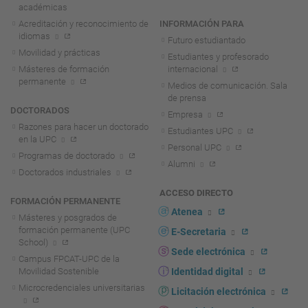
académicas
Acreditación y reconocimiento de
INFORMACIÓN PARA
idiomas
Futuro estudiantado
Movilidad y prácticas
Estudiantes y profesorado
Másteres de formación
internacional
permanente
Medios de comunicación. Sala
de prensa
DOCTORADOS
Empresa
Razones para hacer un doctorado
Estudiantes UPC
en la UPC
Personal UPC
Programas de doctorado
Alumni
Doctorados industriales
ACCESO DIRECTO
FORMACIÓN PERMANENTE
Atenea
Másteres y posgrados de
formación permanente (UPC
E-Secretaria
School)
Sede electrónica
Campus FPCAT-UPC de la
Movilidad Sostenible
Identidad digital
Microcredenciales universitarias
Licitación electrónica