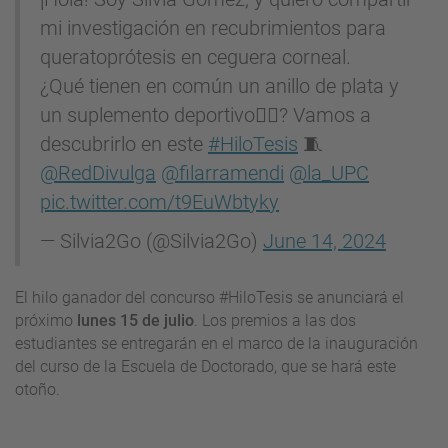
mi investigación en recubrimientos para
queratoprótesis en ceguera corneal.
¿Qué tienen en común un anillo de plata y
un suplemento deportivo🤸‍♀️? Vamos a
descubrirlo en este
#HiloTesis
🧵
@RedDivulga
@filarramendi
@la_UPC
pic.twitter.com/t9EuWbtyky
— Silvia2Go (@Silvia2Go)
June 14, 2024
El hilo ganador del concurso #HiloTesis se anunciará el
próximo
lunes 15 de julio
. Los premios a las dos
estudiantes se entregarán en el marco de la inauguración
del curso de la Escuela de Doctorado, que se hará este
otoño.