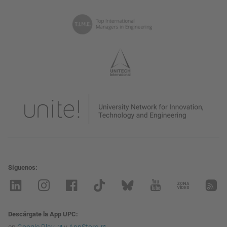
Síguenos
Descárgate la App UPC
en
Google Play
y
AppStore