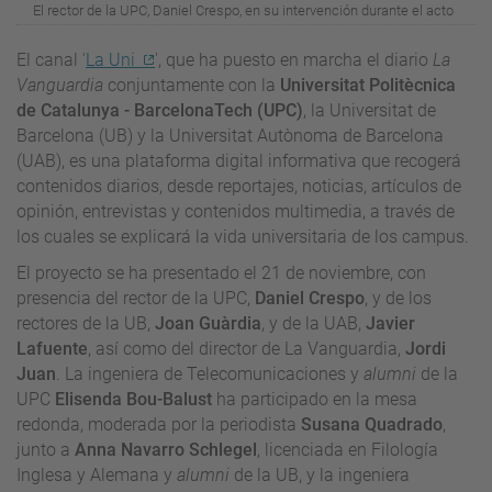
El rector de la UPC, Daniel Crespo, en su intervención durante el acto
El canal '
La Uni
', que ha puesto en marcha el diario
La
Vanguardia
conjuntamente con la
Universitat Politècnica
de Catalunya - BarcelonaTech (UPC)
, la Universitat de
Barcelona (UB) y la Universitat Autònoma de Barcelona
(UAB), es una plataforma digital informativa que recogerá
contenidos diarios, desde reportajes, noticias, artículos de
opinión, entrevistas y contenidos multimedia, a través de
los cuales se explicará la vida universitaria de los campus.
El proyecto se ha presentado el 21 de noviembre, con
presencia del rector de la UPC,
Daniel Crespo
, y de los
rectores de la UB,
Joan Guàrdia
, y de la UAB,
Javier
Lafuente
, así como del director de La Vanguardia,
Jordi
Juan
. La ingeniera de Telecomunicaciones y
alumni
de la
UPC
Elisenda Bou-Balust
ha participado en la mesa
redonda, moderada por la periodista
Susana Quadrado
,
junto a
Anna Navarro Schlegel
, licenciada en Filología
Inglesa y Alemana y
alumni
de la UB, y la ingeniera