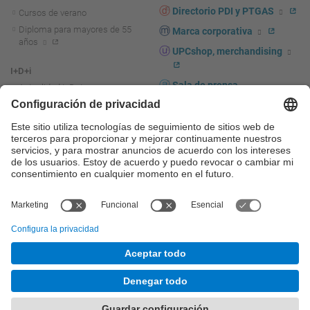
Directorio PDI y PTGAS
Cursos de verano
Diploma para mayores de 55
Marca corporativa
años
UPCshop, merchandising
I+D+i
Sala de prensa
Actualidad I+D+I
La investigación en la UPC
Fomento y apoyo a la
investigación
La transferencia, el
emprendimiento y la innovación
en la UPC
Fomento y apoyo a la
transferencia, el emprendimiento
y la innovación
Servicios a las empresas
Servicios Científico-técnicos
© UPC
Universitat Politècnica de Catalunya - BarcelonaTech