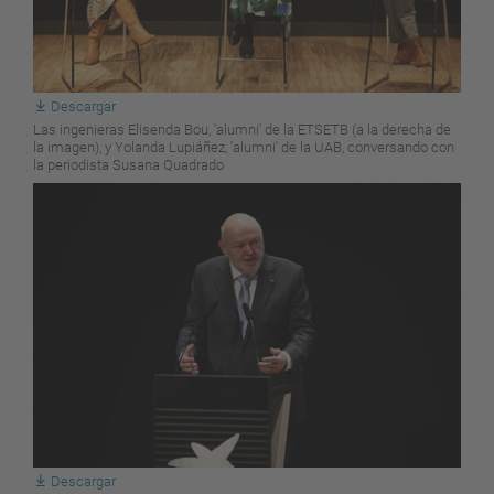
Descargar
Las ingenieras Elisenda Bou, 'alumni' de la ETSETB (a la derecha de
la imagen), y Yolanda Lupiáñez, 'alumni' de la UAB, conversando con
la periodista Susana Quadrado
Descargar