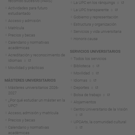
recorrido sucesivo (PARS)
La UPC en los ránquings
Actividades para futuro
La UPC transparente
estudiantado
Gobierno y representación
Acceso y admisión
Estructura y organización
Matrícula
Servicios y vida universitaria
Precios y becas
Honoris causa
Calendario y normativas
académicas
SERVICIOS UNIVERSITARIOS
Acreditación y reconocimiento de
Todos los servicios
idiomas
Biblioteca
Movilidad y prácticas
Movilidad
MÁSTERES UNIVERSITARIOS
Idiomas
Másteres universitarios 2026-
Deportes
2027
Bolsa de trabajo
¿Por qué estudiar un máster en la
Alojamientos
UPC?
Centro Universitario de la Visión
Acceso, admisión y matrícula
Precios y becas
UPCArts, la comunidad cultural
Calendario y normativas
académicas