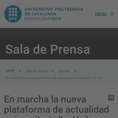
UPC.
MENU
Universitat
Politècnica
You
are
Sala de Prensa
here:
de
Catalunya
Sala de Prensa
Noticias
En marcha la nueva plataforma de actualidad universitaria 'La Uni'
En marcha la nueva
plataforma de actualidad