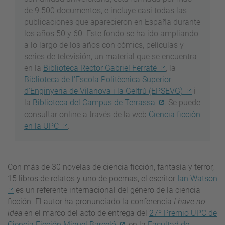
de 9.500 documentos, e incluye casi todas las
publicaciones que aparecieron en España durante
los años 50 y 60. Este fondo se ha ido ampliando
a lo largo de los años con cómics, películas y
series de televisión, un material que se encuentra
en la
Biblioteca Rector Gabriel Ferraté
, la
Biblioteca de l'Escola Politècnica Superior
d'Enginyeria de Vilanova i la Geltrú (EPSEVG)
i
la
Biblioteca del Campus de Terrassa
. Se puede
consultar online a través de la web
Ciencia ficción
en la UPC
.
Con más de 30 novelas de ciencia ficción, fantasía y terror,
15 libros de relatos y uno de poemas, el escritor
Ian Watson
es un referente internacional del género de la ciencia
ficción. El autor ha pronunciado la conferencia
I have no
idea
en el marco del acto de entrega del
27º Premio UPC de
Ciencia Ficción Miquel Barceló
, en la
Facultad de