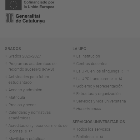
Navegación
GRADOS
LA UPC
Grados 2026-2027
La institución
Programas académicos de
Centros docentes
recorrido sucesivo (PARS)
La UPC en los ránquings
Actividades para futuro
La UPC transparente
estudiantado
Gobierno y representación
Acceso y admisión
Estructura y organización
Matrícula
Servicios y vida universitaria
Precios y becas
Honoris causa
Calendario y normativas
académicas
SERVICIOS UNIVERSITARIOS
Acreditación y reconocimiento de
Todos los servicios
idiomas
Biblioteca
Movilidad y prácticas