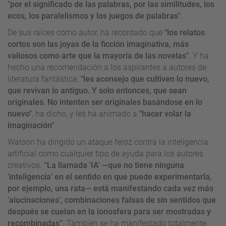
"por el significado de las palabras, por las similitudes, los
ecos, los paralelismos y los juegos de palabras"
.
De sus raíces como autor, ha recordado que
"los relatos
cortos son las joyas de la ficción imaginativa, más
valiosos como arte que la mayoría de las novelas"
. Y ha
hecho una recomendación a los aspirantes a autores de
literatura fantástica:
"les aconsejo que cultiven lo nuevo,
que revivan lo antiguo. Y solo entonces, que sean
originales. No intenten ser originales basándose en lo
nuevo"
, ha dicho, y les ha animado a
"hacer volar la
imaginación"
.
Watson ha dirigido un ataque feroz contra la inteligencia
artificial como cualquier tipo de ayuda para los autores
creativos.
“La llamada 'IA' —que no tiene ninguna
'inteligencia' en el sentido en que puede experimentarla,
por ejemplo, una rata— está manifestando cada vez más
'alucinaciones', combinaciones falsas de sin sentidos que
después se cuelan en la ionosfera para ser mostradas y
recombinadas”
. También se ha manifestado totalmente