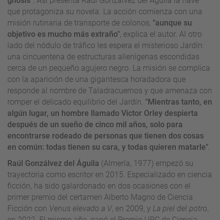
gnosis"
. Así presenta Raúl Gonzálvez del Águila la nave
que protagoniza su novela. La acción comienza con una
misión rutinaria de transporte de colonos,
"aunque su
objetivo es mucho más extraño"
, explica el autor. Al otro
lado del nódulo de tráfico les espera el misterioso Jardín:
una cincuentena de estructuras alienígenas escondidas
cerca de un pequeño agujero negro. La misión se complica
con la aparición de una gigantesca horadadora que
responde al nombre de Taladracuernos y que amenaza con
romper el delicado equilibrio del Jardín.
"Mientras tanto, en
algún lugar, un hombre llamado Victor Orley despierta
después de un sueño de cinco mil años, solo para
encontrarse rodeado de personas que tienen dos cosas
en común: todas tienen su cara, y todas quieren matarle"
.
Raúl Gonzálvez del Águila
(Almería, 1977) empezó su
trayectoria como escritor en 2015. Especializado en ciencia
ficción, ha sido galardonado en dos ocasiones con el
primer premio del certamen Alberto Magno de Ciencia
Ficción con
Venus elevado a V
, en 2009, y
La piel del potro
,
en 2022. El mismo año, ganó el Premio UPC de Ciencia