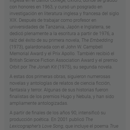
Inglesa en el Balliol College, Oxford, donde se graduó
con honores en 1963, y cursó un posgrado en
investigación en literatura inglesa y francesa del siglo
XIX. Después de trabajar como profesor en
universidades de Tanzania, Japón e Inglaterra, se
dedicó plenamente a la escritura a partir de 1976, a
raíz del éxito de su primera novela,
The Embedding
(1973), galardonada con el John W. Campbell
Memorial Award y el Prix Apollo. También recibió el
British Science Fiction Association Award y el premio
Orbit por
The Jonah Kit
(1975), su segunda novela.
A estas dos primeras obras, siguieron numerosas
novelas y antologías de relatos de ciencia ficción,
fantasía y terror. Algunas de sus historias fueron
finalistas de los premios Hugo y Nebula, y han sido
ampliamente antologizadas.
A partir de finales de los años 90, intensificó su
producción poética. En 2001 publicó
The
Lexicographer's Love Song
, que incluye el poema
True