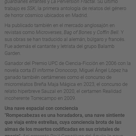
guardianes errantes
y
La Perversión Fractal
. Su último
trabajo es
SSK
, la primera antología de relatos del género
de horror cósmico ubicados en Madrid.
Ha publicado también en el mercado anglosajón en
revistas como
Microverses
,
Bag of Bones
y
Coffin Bell.
Y
sus obras se han traducido al alemán, búlgaro y francés.
Fue además el cantante y letrista del grupo Balamb
Garden.
Ganador del Premio UPC de Ciencia-Ficción en 2006 con la
novela corta
El informe Cronocorp
, Miguel Ángel López ha
ganado también certámenes como el concurso de
microrrelatos Breña Maja Mágica en 2023, el concurso de
relato hiperbreve Sauzal en 2020, el certamen Realidad
incoherente Torrecampo en 2009.
Una nave espacial con conciencia
"Rompecabezas es una horadadora, una nave sintiente
que viaja entre estrellas, cuya conciencia brota de las
almas de los muertos codificadas en sus cristales de