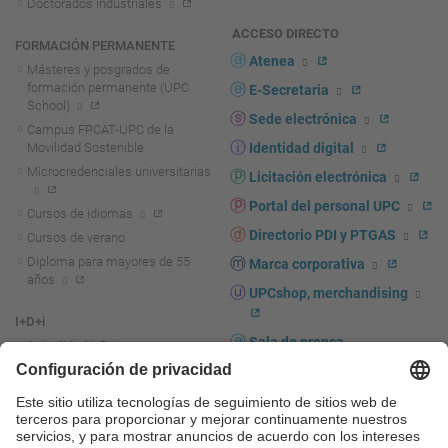
Doctorados industriales
ACCESO DIRECTO
FORMACIÓN PERMANENTE
Atenea
Másteres y posgrados de
formación permanente (UPC
E-Secretaria
School)
Sede electrónica
Campus FPCAT-UPC de la
Movilidad Sostenible
Identidad digital
Microcredenciales universitarias
Licitación electrónica
Portal del personal UPC
Cursos de idiomas
Directorio PDI y PTGAS
Cursos de verano
Diploma para mayores de 55
Marca corporativa
años
UPCshop, merchandising
I+D+i
Sala de prensa
Actualidad I+D+I
La investigación en la UPC
Fomento y apoyo a la
investigación
La transferencia, el