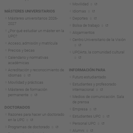
Movilidad
MÁSTERES UNIVERSITARIOS
Idiomas
Másteres universitarios 2026-
Deportes
2027
Bolsa de trabajo
¿Por qué estudiar un máster en la
Alojamientos
UPC?
Centro Universitario de la Visión
Acceso, admisión y matrícula
Precios y becas
UPCArts, la comunidad cultural
Calendario y normativas
académicas
Acreditación y reconocimiento de
INFORMACIÓN PARA
idiomas
Futuro estudiantado
Movilidad y prácticas
Estudiantes y profesorado
Másteres de formación
internacional
permanente
Medios de comunicación. Sala
de prensa
DOCTORADOS
Empresa
Razones para hacer un doctorado
Estudiantes UPC
en la UPC
Personal UPC
Programas de doctorado
Alumni