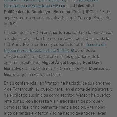
Informática de Barcelona (FIB)
de la
Universitat
Politècnica de Catalunya - BarcelonaTech (UPC)
, el 17 de
septiembre; un premio impulsado por el Consejo Social de
la UPC.
El rector de la UPC,
Francesc Torres
, ha dado la bienvenida
al acto, en el que también han intervenido la decana de la
FIB,
Anna Rio
; el profesor y subdirector de la
Escuela de
Ingeniería de Barcelona Este (EEBE)
Jordi José
,
presidente del jurado del premio; los ganadores de la
edición de este año,
Miguel Ángel López
y
Raúl David
Gonzálvez
, y la presidenta del Consejo Social,
Montserrat
Guardia
, que ha cerrado el acto.
En su conferencia, Ian Watson ha hablado de sus orígenes
y de Tynemouth, su pueblo natal, en el norte de Inglaterra, y
ha explicado sus inicios como escritor. Watson ha querido
reflexionar,
"con ligereza y sin tragedias"
, de por qué y
cómo escribe, principalmente ciencia ficción, y también
algo de fantasía y terror. Y lo ha hecho dejándose llevar