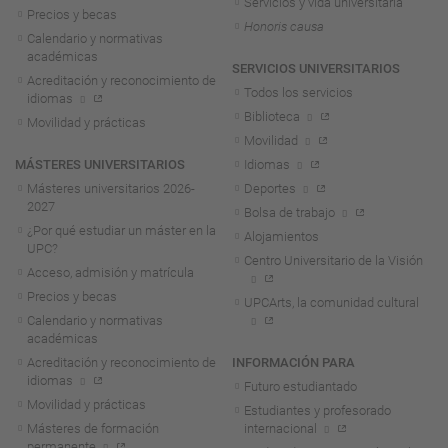
Servicios y vida universitaria
Precios y becas
Honoris causa
Calendario y normativas
académicas
SERVICIOS UNIVERSITARIOS
Acreditación y reconocimiento de
Todos los servicios
idiomas
Biblioteca
Movilidad y prácticas
Movilidad
MÁSTERES UNIVERSITARIOS
Idiomas
Másteres universitarios 2026-
Deportes
2027
Bolsa de trabajo
¿Por qué estudiar un máster en la
Alojamientos
UPC?
Centro Universitario de la Visión
Acceso, admisión y matrícula
Precios y becas
UPCArts, la comunidad cultural
Calendario y normativas
académicas
Acreditación y reconocimiento de
INFORMACIÓN PARA
idiomas
Futuro estudiantado
Movilidad y prácticas
Estudiantes y profesorado
Másteres de formación
internacional
permanente