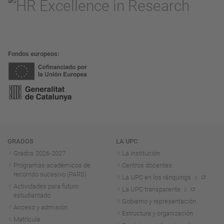
Fondos europeos
Navegación
GRADOS
LA UPC
Grados 2026-2027
La institución
Programas académicos de
Centros docentes
recorrido sucesivo (PARS)
La UPC en los ránquings
Actividades para futuro
La UPC transparente
estudiantado
Gobierno y representación
Acceso y admisión
Estructura y organización
Matrícula