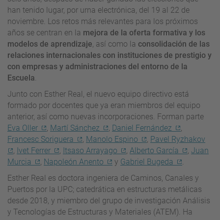
han tenido lugar, por urna electrónica, del 19 al 22 de
noviembre. Los retos más relevantes para los próximos
años se centran en la
mejora de la oferta formativa y los
modelos de aprendizaje
, así como la
consolidación de las
relaciones internacionales con instituciones de prestigio y
con empresas y administraciones del entorno de la
Escuela
.
Junto con Esther Real, el nuevo equipo directivo está
formado por docentes que ya eran miembros del equipo
anterior, así como nuevas incorporaciones. Forman parte
Eva Oller
,
Martí Sánchez
,
Daniel Fernández
,
Francesc Soriguera
,
Manolo Espino
,
Pavel Ryzhakov
,
Ivet Ferrer
,
Itsaso Arrayago
,
Alberto García
,
Juan
Murcia
,
Napoleón Anento
y
Gabriel Bugeda
.
Esther Real es doctora ingeniera de Caminos, Canales y
Puertos por la UPC; catedrática en estructuras metálicas
desde 2018, y miembro del grupo de investigación Análisis
y Tecnologías de Estructuras y Materiales (ATEM). Ha