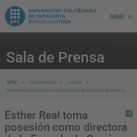
UPC.
MENU
Universitat
Politècnica
You
are
Sala de Prensa
here:
de
Catalunya
Sala de Prensa
Noticias
Esther Real toma posesión como directora de la Escuela de Caminos
Esther Real toma
posesión como directora