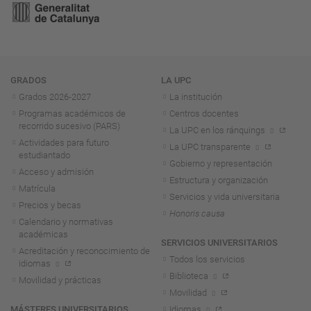
Navegación
GRADOS
LA UPC
Grados 2026-2027
La institución
Programas académicos de
Centros docentes
recorrido sucesivo (PARS)
La UPC en los ránquings
Actividades para futuro
La UPC transparente
estudiantado
Gobierno y representación
Acceso y admisión
Estructura y organización
Matrícula
Servicios y vida universitaria
Precios y becas
Honoris causa
Calendario y normativas
académicas
SERVICIOS UNIVERSITARIOS
Acreditación y reconocimiento de
Todos los servicios
idiomas
Biblioteca
Movilidad y prácticas
Movilidad
MÁSTERES UNIVERSITARIOS
Idiomas