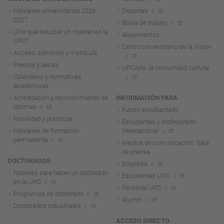
Másteres universitarios 2026-
Deportes
2027
Bolsa de trabajo
¿Por qué estudiar un máster en la
Alojamientos
UPC?
Centro Universitario de la Visión
Acceso, admisión y matrícula
Precios y becas
UPCArts, la comunidad cultural
Calendario y normativas
académicas
Acreditación y reconocimiento de
INFORMACIÓN PARA
idiomas
Futuro estudiantado
Movilidad y prácticas
Estudiantes y profesorado
Másteres de formación
internacional
permanente
Medios de comunicación. Sala
de prensa
DOCTORADOS
Empresa
Razones para hacer un doctorado
Estudiantes UPC
en la UPC
Personal UPC
Programas de doctorado
Alumni
Doctorados industriales
ACCESO DIRECTO