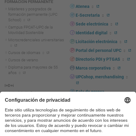
FORMACIÓN PERMANENTE
Atenea
Másteres y posgrados de
formación permanente (UPC
E-Secretaria
School)
Sede electrónica
Campus FPCAT-UPC de la
Movilidad Sostenible
Identidad digital
Microcredenciales universitarias
Licitación electrónica
Portal del personal UPC
Cursos de idiomas
Directorio PDI y PTGAS
Cursos de verano
Diploma para mayores de 55
Marca corporativa
años
UPCshop, merchandising
I+D+i
Sala de prensa
Actualidad I+D+I
La investigación en la UPC
Fomento y apoyo a la
investigación
La transferencia, el
emprendimiento y la innovación
en la UPC