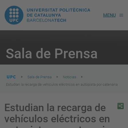
UPC.
MENU
Universitat
Politècnica
You
are
Sala de Prensa
here:
de
Catalunya
Sala de Prensa
Noticias
Estudian la recarga de vehículos eléctricos en autopista por catenaria
Estudian la recarga de
vehículos eléctricos en