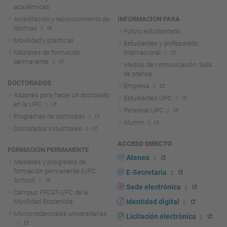
académicas
Acreditación y reconocimiento de
INFORMACIÓN PARA
idiomas
Futuro estudiantado
Movilidad y prácticas
Estudiantes y profesorado
Másteres de formación
internacional
permanente
Medios de comunicación. Sala
de prensa
DOCTORADOS
Empresa
Razones para hacer un doctorado
Estudiantes UPC
en la UPC
Personal UPC
Programas de doctorado
Alumni
Doctorados industriales
ACCESO DIRECTO
FORMACIÓN PERMANENTE
Atenea
Másteres y posgrados de
formación permanente (UPC
E-Secretaria
School)
Sede electrónica
Campus FPCAT-UPC de la
Movilidad Sostenible
Identidad digital
Microcredenciales universitarias
Licitación electrónica