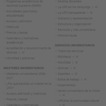
Programas académicos de
Centros docentes
recorrido sucesivo (PARS)
La UPC en los ránquings
Actividades para futuro
La UPC transparente
estudiantado
Gobierno y representación
Acceso y admisión
Estructura y organización
Matrícula
Servicios y vida universitaria
Precios y becas
Honoris causa
Calendario y normativas
académicas
SERVICIOS UNIVERSITARIOS
Acreditación y reconocimiento de
Todos los servicios
idiomas
Biblioteca
Movilidad y prácticas
Movilidad
MÁSTERES UNIVERSITARIOS
Idiomas
Másteres universitarios 2026-
Deportes
2027
Bolsa de trabajo
¿Por qué estudiar un máster en la
Alojamientos
UPC?
Centro Universitario de la Visión
Acceso, admisión y matrícula
Precios y becas
UPCArts, la comunidad cultural
Calendario y normativas