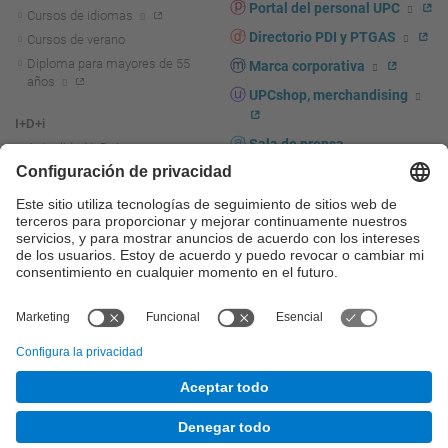
Portal del personal UPC
Cursos de idiomas
Directorio PDI y PTGAS
Cursos de verano
Diploma para mayores de 55
Marca corporativa
años
UPCshop, merchandising
I+D+i
Sala de prensa
Actualidad I+D+I
La investigación en la UPC
Fomento y apoyo a la
investigación
La transferencia, el
emprendimiento y la innovación
en la UPC
Fomento y apoyo a la
transferencia, el emprendimiento
y la innovación
Servicios a las empresas
Servicios Científico-técnicos
© UPC
Universitat Politècnica de Catalunya - BarcelonaTech