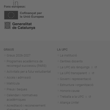
Fons europeus
Navegació
GRAUS
LA UPC
Graus 2026-202
7
La institució
Programes acadèmics de
Centres docents
recorregut successiu (PARS)
La UPC als rànquings
Activitats per a futur estudiantat
La UPC transparent
Accés i admissió
Govern i representació
Matrícula
Estructura i organització
Preus i beques
Honoris causa
Calendari i normatives
Treballa a la UPC
acadèmiques
Aliança Unite!
Acreditació i reconeixement
d'idiomes