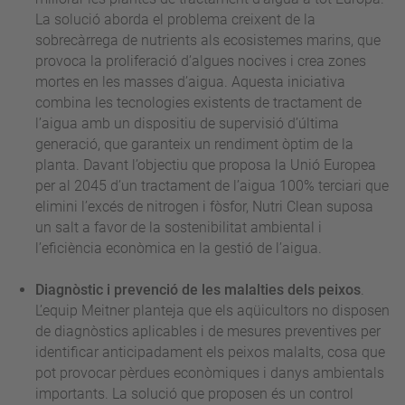
La solució aborda el problema creixent de la
sobrecàrrega de nutrients als ecosistemes marins, que
provoca la proliferació d’algues nocives i crea zones
mortes en les masses d’aigua. Aquesta iniciativa
combina les tecnologies existents de tractament de
l’aigua amb un dispositiu de supervisió d’última
generació, que garanteix un rendiment òptim de la
planta. Davant l’objectiu que proposa la Unió Europea
per al 2045 d’un tractament de l’aigua 100% terciari que
elimini l’excés de nitrogen i fòsfor, Nutri Clean suposa
un salt a favor de la sostenibilitat ambiental i
l’eficiència econòmica en la gestió de l’aigua.
Diagnòstic i prevenció de les malalties dels peixos
.
L’equip Meitner planteja que els aqüicultors no disposen
de diagnòstics aplicables i de mesures preventives per
identificar anticipadament els peixos malalts, cosa que
pot provocar pèrdues econòmiques i danys ambientals
importants. La solució que proposen és un control