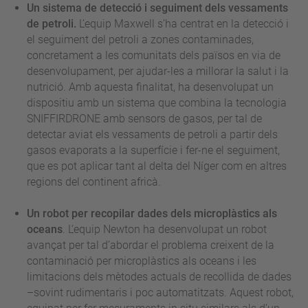
Un sistema de detecció i seguiment dels vessaments
de petroli.
L’equip Maxwell s’ha centrat en la detecció i
el seguiment del petroli a zones contaminades,
concretament a les comunitats dels països en via de
desenvolupament, per ajudar-les a millorar la salut i la
nutrició. Amb aquesta finalitat, ha desenvolupat un
dispositiu amb un sistema que combina la tecnologia
SNIFFIRDRONE amb sensors de gasos, per tal de
detectar aviat els vessaments de petroli a partir dels
gasos evaporats a la superfície i fer-ne el seguiment,
que es pot aplicar tant al delta del Níger com en altres
regions del continent africà.
Un robot per recopilar dades dels microplàstics als
oceans
. L’equip Newton ha desenvolupat un robot
avançat per tal d’abordar el problema creixent de la
contaminació per microplàstics als oceans i les
limitacions dels mètodes actuals de recollida de dades
–sovint rudimentaris i poc automatitzats. Aquest robot,