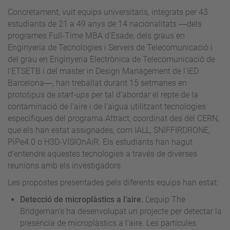
Concretament, vuit equips universitaris, integrats per 43
estudiants de 21 a 49 anys de 14 nacionalitats ―dels
programes Full-Time MBA d’Esade, dels graus en
Enginyeria de Tecnologies i Serveis de Telecomunicació i
del grau en Enginyeria Electrònica de Telecomunicació de
l'ETSETB i del master in Design Management de l’IED
Barcelona―, han treballat durant 15 setmanes en
prototipus de
start-ups
per tal d’abordar el repte de la
contaminació de l’aire i de l’aigua utilitzant tecnologies
específiques del programa Attract, coordinat des del CERN,
que els han estat assignades, com IALL, SNIFFIRDRONE,
PiPe4.0 o H3D-VISIOnAiR. Els estudiants han hagut
d’entendre aquestes tecnologies a través de diverses
reunions amb els investigadors.
Les propostes presentades pels diferents equips han estat:
Detecció de microplàstics a l’aire.
L’equip The
Bridgeman’s ha desenvolupat un projecte per detectar la
presència de microplàstics a l’aire. Les partícules