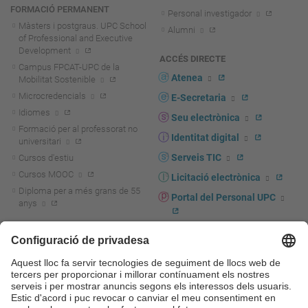
FORMACIÓ PERMANENT
Personal investigador
Màsters i postgraus. UPC School
Alumni
of Professional and Executive
Development
ACCÉS DIRECTE
Campus FPCAT-UPC de la
Atenea
Mobilitat Sostenible
Microcredencials
E-Secretaria
Idiomes
Seu electrònica
Formació per al professorat no
Identitat digital
universitari
Serveis TIC
Cursos d'estiu
Cursos MOOC
Licitació electrònica
Diploma per a més grans de 55
Portal del Personal UPC
anys
Directori PDI i PTGAS
R+D+I
Actualitat R+D+I
Marca corporativa
La recerca a la UPC
UPCshop, marxandatge
La transferència, l'emprenedoria i
Sala de premsa
la innovació a la UPC