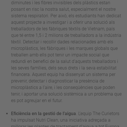
diminutes i les fibres invisibles dels plàstics estan
posant en risc la nostra salut, especialment el nostre
sistema respiratori. Per això, els estudiants han dedicat
aquest projecte a investigar i a oferir una solució als
treballadors de les fàbriques tèxtils de Vietnam, país
que té entre 1,5 i 2 milions de treballadors a la indústria
tèxtil. Detectar i recollir dades relacionades amb els
microplàstics, les fàbriques i les marques globals que
treballen amb ells pot tenir un impacte social que
redundi en benefici de la salut d’aquests treballadors i
les seves famílies, dels seus drets i la seva estabilitat
financera. Aquest equip ha dissenyat un sistema per
prevenir, detectar i diagnosticar la presència de
microplàstics a l’aire, i les conseqüències que poden
tenir, i aportar una solució sistèmica a un problema que
es pot agreujar en el futur.
Eficiència en la gestió de l’aigua
. L’equip The Curietors
ha impulsat Nutri Clean, una iniciativa adreçada a
millorar les plantes de tractament d’aigua a tot Europa.