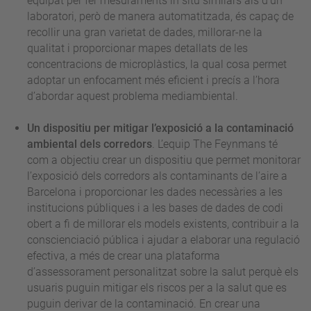
equipat per fer mesuraments in situ similars als d’un
laboratori, però de manera automatitzada, és capaç de
recollir una gran varietat de dades, millorar-ne la
qualitat i proporcionar mapes detallats de les
concentracions de microplàstics, la qual cosa permet
adoptar un enfocament més eficient i precís a l’hora
d’abordar aquest problema mediambiental.
Un dispositiu per mitigar l’exposició a la contaminació
ambiental dels corredors
. L’equip The Feynmans té
com a objectiu crear un dispositiu que permet monitorar
l’exposició dels corredors als contaminants de l’aire a
Barcelona i proporcionar les dades necessàries a les
institucions públiques i a les bases de dades de codi
obert a fi de millorar els models existents, contribuir a la
conscienciació pública i ajudar a elaborar una regulació
efectiva, a més de crear una plataforma
d’assessorament personalitzat sobre la salut perquè els
usuaris puguin mitigar els riscos per a la salut que es
puguin derivar de la contaminació. En crear una