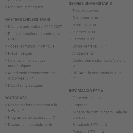
SERVEIS UNIVERSITARIS
Mobilitat i pràctiques
Tots els serveis
Biblioteca
MÀSTERS UNIVERSITARIS
Mobilitat
Màsters universitaris 2026-202
7
Idiomes
Per què estudiar un màster a la
UPC?
Esports
Accés, admissió i matrícula
Borsa de treball
Preus i beques
Allotjaments
Calendari i normatives
Centre Universitari de la Visió
acadèmiques
Acreditació i reconeixement
UPCArts, la comunitat cultural
d'idiomes
Mobilitat i pràctiques
INFORMACIÓ PER A
DOCTORATS
Futur estudiantat
Raons per fer un doctorat a la
Empresa
UPC
Mitjans de comunicació. Sala de
Programes de doctorat
premsa
Doctorats industrials
Estudiants UPC
Personal UPC