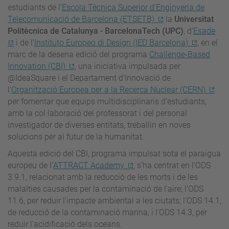
estudiants de l'
Escola Tècnica Superior d'Enginyeria de
Telecomunicació de Barcelona (ETSETB)
la
Universitat
Politècnica de Catalunya - BarcelonaTech (UPC)
, d’
Esade
i de l’
Instituto Europeo di Design (IED Barcelona)
, en el
marc de la desena edició del programa
Challenge-Based
Innovation (CBI)
, una iniciativa impulsada per
@IdeaSquare i el Departament d’Innovació de
l’
Organització Europea per a la Recerca Nuclear (CERN)
per fomentar que equips multidisciplinaris d’estudiants,
amb la col·laboració del professorat i del personal
investigador de diverses entitats, treballin en noves
solucions per al futur de la humanitat.
Aquesta edició del CBI, programa impulsat sota el paraigua
europeu de l’
ATTRACT Academy
, s’ha centrat en l’ODS
3.9.1, relacionat amb la reducció de les morts i de les
malalties causades per la contaminació de l’aire; l’ODS
11.6, per reduir l’impacte ambiental a les ciutats; l’ODS 14.1,
de reducció de la contaminació marina, i l’ODS 14.3, per
reduir l’acidificació dels oceans.