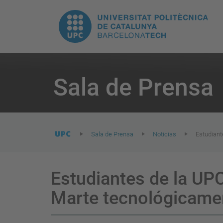
H
UPC.
N
Universitat
pr
Politècnica
You
are
Sala de Prensa
here:
de
Catalunya
Sala de Prensa
Noticias
Estudiant
Estudiantes de la UP
Marte tecnológicamen