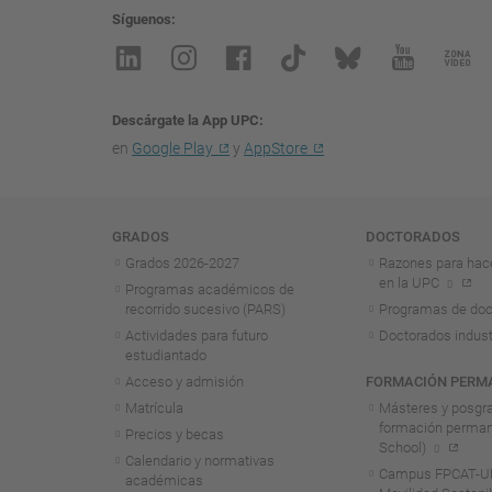
Síguenos
Descárgate la App UPC
en
Google Play
y
AppStore
Navegación
GRADOS
DOCTORADOS
Grados 2026-2027
Razones para hac
en la UPC
Programas académicos de
recorrido sucesivo (PARS)
Programas de doc
Actividades para futuro
Doctorados indust
estudiantado
Acceso y admisión
FORMACIÓN PERM
Matrícula
Másteres y posgr
formación perma
Precios y becas
School)
Calendario y normativas
Campus FPCAT-UP
académicas