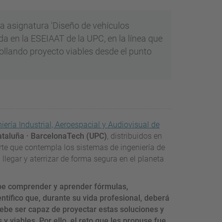
a asignatura 'Diseño de vehículos
da en la ESEIAAT de la UPC, en la línea que
ollando proyecto viables desde el punto
iería Industrial, Aeroespacial y Audiovisual de
ataluña · BarcelonaTech (UPC)
, distribuidos en
rte que contempla los sistemas de ingeniería de
 llegar y aterrizar de forma segura en el planeta
ebe comprender y aprender fórmulas,
ntífico que, durante su vida profesional, deberá
ebe ser capaz de proyectar estas soluciones y
y viables. Por ello, el reto que les propuse fue