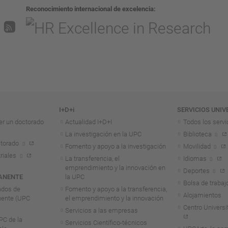
Reconocimiento internacional de excelencia
I+D+i
SERVICIOS UNIV
er un doctorado
Actualidad I+D+I
Todos los servi
La investigación en la UPC
Biblioteca
torado
Fomento y apoyo a la investigación
Movilidad
riales
La transferencia, el
Idiomas
emprendimiento y la innovación en
Deportes
ANENTE
la UPC
Bolsa de trabaj
ados de
Fomento y apoyo a la transferencia,
Alojamientos
nente (UPC
el emprendimiento y la innovación
Centro Universit
Servicios a las empresas
C de la
Servicios Científico-técnicos