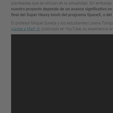
planteadas que se utilizan en la actualidad. Sin embargo
nuestro proyecto depende de un avance significativo en l
final del Super Heavy lunch del programa SpaceX, o de
El profesor Miquel Sureda y los estudiantes Lorena Tortaj
classe a Mart
, publicado en YouTube, su experiencia en