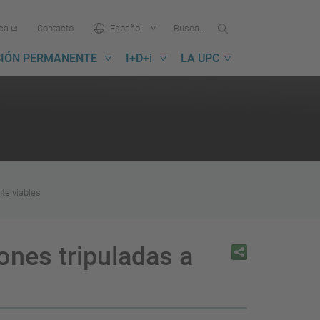
Buscar
Busca
Idioma:
ica
Contacto
Español
en
...
la
IÓN PERMANENTE
I+D+i
LA UPC
UPC
te viables
ones tripuladas a