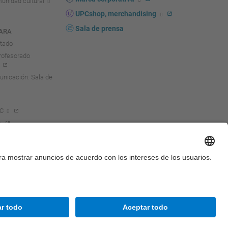
unidad cultural
UPCshop, merchandising
Sala de prensa
ARA
ntado
rofesorado
nicación. Sala de
PC
Accesibilidad
Aviso legal
Configuración de privacidad