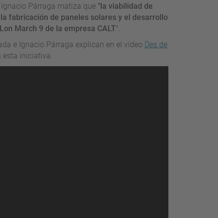
, Ignacio Párraga matiza que
"la viabilidad de
a fabricación de paneles solares y el desarrollo
l Lon March 9 de la empresa CALT
".
ada e Ignacio Párraga explican en el vídeo
Des de
 esta iniciativa.