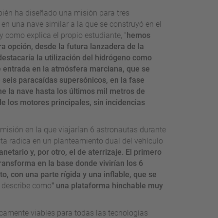
bién ha diseñado una misión para tres
en una nave similar a la que se construyó en el
 como explica el propio estudiante, "
hemos
a opción, desde la futura lanzadera de la
stacaría la utilización del hidrógeno como
e entrada en la atmósfera marciana, que se
 seis paracaídas supersónicos, en la fase
ene la nave hasta los últimos mil metros de
 de los motores principales, sin incidencias
misión en la que viajarían 6 astronautas durante
sta radica en un planteamiento dual del vehículo
etario y, por otro, el de aterrizaje. El primero
ransforma en la base donde vivirían los 6
to, con una parte rígida y una inflable, que se
la describe como
" una plataforma hinchable muy
icamente viables para todas las tecnologías