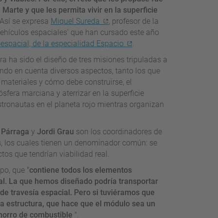
Marte y que les permita vivir en la superficie
Así se expresa
Miquel Sureda
, profesor de la
ehículos espaciales' que han cursado este año
oespacial, de la especialidad Espacio
.
ra ha sido el diseño de tres misiones tripuladas a
endo en cuenta diversos aspectos, tanto los que
 materiales y cómo debe construirse, el
sfera marciana y aterrizar en la superficie
stronautas en el planeta rojo mientras organizan
 Párraga
y
Jordi Grau
son los coordinadores de
, los cuales tienen un denominador común: se
tos que tendrían viabilidad real.
po, que "
contiene todos los elementos
al. La que hemos diseñado podría transportar
de travesía espacial. Pero si tuviéramos que
 la estructura, que hace que el módulo sea un
ahorro de combustible
".