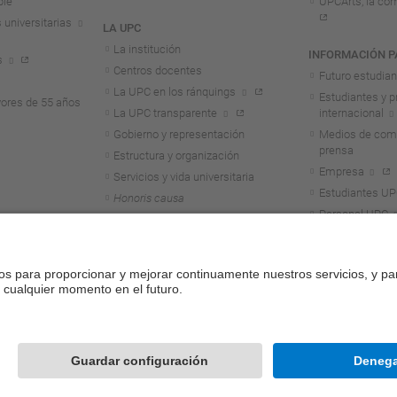
ble
UPCArts, la com
 universitarias
LA UPC
La institución
INFORMACIÓN P
s
Centros docentes
Futuro estudia
La UPC en los ránquings
Estudiantes y p
ores de 55 años
La UPC transparente
internacional
Gobierno y representación
Medios de comu
prensa
Estructura y organización
Empresa
Servicios y vida universitaria
Estudiantes U
Honoris causa
Personal UPC
Alumni
Contacto
Mapa del web