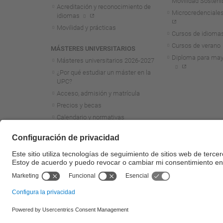
Movilidad Sosteni
Acreditación y reconocimiento de
Microcredenciales
idiomas
Movilidad y prácticas
Cursos de idioma
Cursos de verano
MÁSTERES UNIVERSITARIOS
Diploma para may
Másteres universitarios 2026-2027
¿Por qué estudiar un máster en la
UPC?
Acceso, admisión y matrícula
Precios y becas
Calendario y normativas
académicas
Acreditación y reconocimiento de
idiomas
Movilidad y prácticas
Másteres de formación
permanente
© UPC
Universitat Politècnica de Catalunya - BarcelonaTech