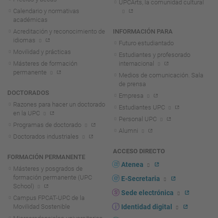
UPCArts, la comunidad cultural
Calendario y normativas
académicas
Acreditación y reconocimiento de
INFORMACIÓN PARA
idiomas
Futuro estudiantado
Movilidad y prácticas
Estudiantes y profesorado
Másteres de formación
internacional
permanente
Medios de comunicación. Sala
de prensa
DOCTORADOS
Empresa
Razones para hacer un doctorado
Estudiantes UPC
en la UPC
Personal UPC
Programas de doctorado
Alumni
Doctorados industriales
ACCESO DIRECTO
FORMACIÓN PERMANENTE
Atenea
Másteres y posgrados de
formación permanente (UPC
E-Secretaria
School)
Sede electrónica
Campus FPCAT-UPC de la
Movilidad Sostenible
Identidad digital