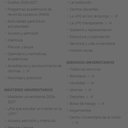
Grados 2026-2027
La institución
Programas académicos de
Centros docentes
recorrido sucesivo (PARS)
La UPC en los ránquings
Actividades para futuro
La UPC transparente
estudiantado
Gobierno y representación
Acceso y admisión
Estructura y organización
Matrícula
Servicios y vida universitaria
Precios y becas
Honoris causa
Calendario y normativas
académicas
SERVICIOS UNIVERSITARIOS
Acreditación y reconocimiento de
Todos los servicios
idiomas
Biblioteca
Movilidad y prácticas
Movilidad
MÁSTERES UNIVERSITARIOS
Idiomas
Másteres universitarios 2026-
Deportes
2027
Bolsa de trabajo
¿Por qué estudiar un máster en la
Alojamientos
UPC?
Centro Universitario de la Visión
Acceso, admisión y matrícula
Precios y becas