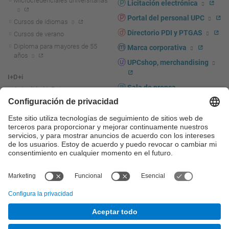
Microcredenciales universitarias
Licitación electrónica
Portal del personal UPC
Cursos de idiomas
Directorio PDI y PTGAS
Cursos de verano
Diploma para mayores de 55
Marca corporativa
años
UPCshop, merchandising
I+D+i
Sala de prensa
Actualidad I+D+I
La investigación en la UPC
Fomento y apoyo a la
investigación
La transferencia, el
emprendimiento y la innovación
en la UPC
Fomento y apoyo a la
transferencia, el emprendimiento
y la innovación
Servicios a las empresas
Servicios Científico-técnicos