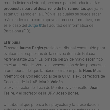
mundo físico y el virtual, acciones para introducir la
IA
o
propuestas para el desarrollo de herramientas
que ya se
están utilizando en la UPC y a las cuales se puede sacar
más rendimiento como apoyo al proceso formativo, como
es el caso del
Jutge
de Facultad de Informática de
Barcelona (FIB).
El tribunal
El rector
Jaume
Pagès
presidió el tribunal constituido para
evaluar las propuestas de la convocatoria de Galàxia
Aprenentatge 2024. La jornada del 29 de mayo escenificó
en el Auditorio del Vèrtex la presentación de las propuestas
a un tribunal del que también formaban parte
Neus Mas
,
miembro del Consejo Social de la UPC; la
exvicerrectora
de
Docencia de la UAB,
María Valdés
,
el
exvicerrector
del
Tech
de
Monterrey
y consultor
Juan
Freire
, y el profesor de la URV
Josep Bonet
.
Un tribunal que prioriza los proyectos y la presentación