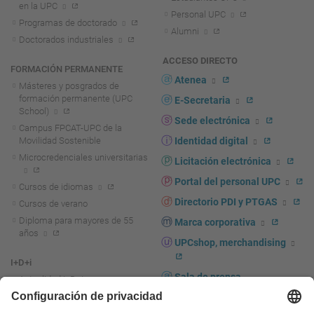
en la UPC
Personal UPC
Programas de doctorado
Alumni
Doctorados industriales
ACCESO DIRECTO
FORMACIÓN PERMANENTE
Atenea
Másteres y posgrados de
formación permanente (UPC
E-Secretaria
School)
Sede electrónica
Campus FPCAT-UPC de la
Movilidad Sostenible
Identidad digital
Microcredenciales universitarias
Licitación electrónica
Portal del personal UPC
Cursos de idiomas
Directorio PDI y PTGAS
Cursos de verano
Diploma para mayores de 55
Marca corporativa
años
UPCshop, merchandising
I+D+i
Sala de prensa
Actualidad I+D+I
La investigación en la UPC
Fomento y apoyo a la