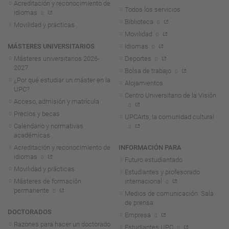
Acreditación y reconocimiento de
Todos los servicios
idiomas
Biblioteca
Movilidad y prácticas
Movilidad
MÁSTERES UNIVERSITARIOS
Idiomas
Másteres universitarios 2026-
Deportes
2027
Bolsa de trabajo
¿Por qué estudiar un máster en la
Alojamientos
UPC?
Centro Universitario de la Visión
Acceso, admisión y matrícula
Precios y becas
UPCArts, la comunidad cultural
Calendario y normativas
académicas
Acreditación y reconocimiento de
INFORMACIÓN PARA
idiomas
Futuro estudiantado
Movilidad y prácticas
Estudiantes y profesorado
Másteres de formación
internacional
permanente
Medios de comunicación. Sala
de prensa
DOCTORADOS
Empresa
Razones para hacer un doctorado
Estudiantes UPC