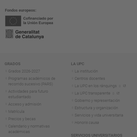
Fondos europeos
Navegación
GRADOS
LA UPC
Grados 2026-2027
La institución
Programas académicos de
Centros docentes
recorrido sucesivo (PARS)
La UPC en los ránquings
Actividades para futuro
La UPC transparente
estudiantado
Gobierno y representación
Acceso y admisión
Estructura y organización
Matrícula
Servicios y vida universitaria
Precios y becas
Honoris causa
Calendario y normativas
académicas
SERVICIOS UNIVERSITARIOS