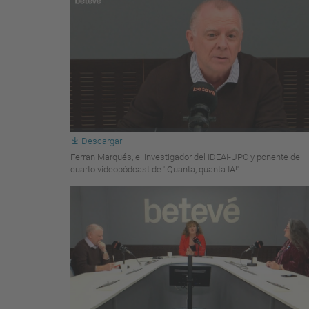
Descargar
Ferran Marqués, el investigador del IDEAI-UPC y ponente del
cuarto videopódcast de '¡Quanta, quanta IA!'