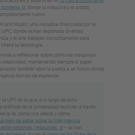
unicaciones y experto en IA,
lo más emocionante
 fronteras
, donde la máquina y el artista
completamente nuevo.
AI and Music', una iniciativa financiada por la
la UPC, donde se han explorado diversas
iencia y el arte trabajan conjuntamente para
ofrece la tecnología.
, invita a reflexionar sobre cómo las máquinas
a creatividad, manteniendo siempre el papel
episodio también abre la puerta a un futuro donde
e nuevas formas de expresión.
la UPC en la que, a lo largo de ocho
 artificial de la Universidad explican a través
bre la IA, cómo nos afecta y cómo
uè hem de saber sobre la intel·ligència
a entre persones i màquines’
— se han
eb de betevé
y en el
canal de YouTube de la