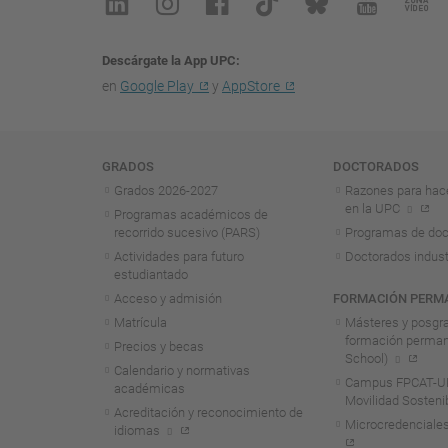
Descárgate la App UPC
en
Google Play
y
AppStore
Navegación
GRADOS
DOCTORADOS
Grados 2026-2027
Razones para hac
en la UPC
Programas académicos de
recorrido sucesivo (PARS)
Programas de doc
Actividades para futuro
Doctorados indust
estudiantado
Acceso y admisión
FORMACIÓN PERM
Matrícula
Másteres y posgr
formación perma
Precios y becas
School)
Calendario y normativas
Campus FPCAT-UP
académicas
Movilidad Sosteni
Acreditación y reconocimiento de
Microcredenciales
idiomas