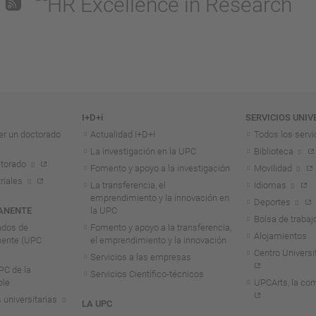
I+D+i
SERVICIOS UNIV
er un doctorado
Actualidad I+D+I
Todos los servi
La investigación en la UPC
Biblioteca
torado
Fomento y apoyo a la investigación
Movilidad
riales
La transferencia, el
Idiomas
emprendimiento y la innovación en
Deportes
ANENTE
la UPC
Bolsa de trabaj
ados de
Fomento y apoyo a la transferencia,
Alojamientos
nente (UPC
el emprendimiento y la innovación
Centro Universit
Servicios a las empresas
C de la
Servicios Científico-técnicos
ble
UPCArts, la com
 universitarias
LA UPC