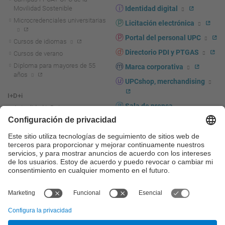
Movilidad Sostenible
Identidad digital
Microcredenciales universitarias
Licitación electrónica
Portal del personal UPC
Cursos de idiomas
Directorio PDI y PTGAS
Cursos de verano
Diploma para mayores de 55
Marca corporativa
años
UPCshop, merchandising
I+D+i
Sala de prensa
Actualidad I+D+I
La investigación en la UPC
Fomento y apoyo a la
investigación
La transferencia, el
emprendimiento y la innovación
en la UPC
Fomento y apoyo a la
transferencia, el emprendimiento
y la innovación
Servicios a las empresas