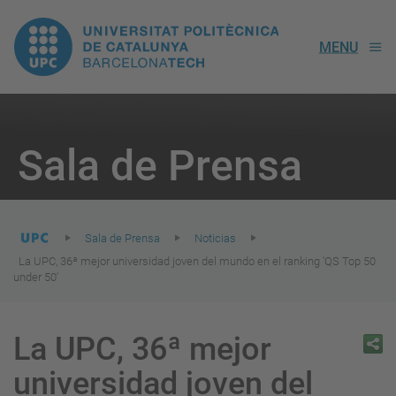
UPC.
MENU
Universitat
Politècnica
You
are
Sala de Prensa
here:
de
Catalunya
Sala de Prensa
Noticias
La UPC, 36ª mejor universidad joven del mundo en el ranking 'QS Top 50
under 50'
La UPC, 36ª mejor
universidad joven del