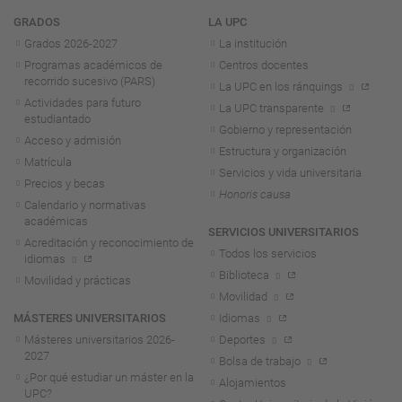
Navegación
GRADOS
LA UPC
Grados 2026-2027
La institución
Programas académicos de
Centros docentes
recorrido sucesivo (PARS)
La UPC en los ránquings
Actividades para futuro
La UPC transparente
estudiantado
Gobierno y representación
Acceso y admisión
Estructura y organización
Matrícula
Servicios y vida universitaria
Precios y becas
Honoris causa
Calendario y normativas
académicas
SERVICIOS UNIVERSITARIOS
Acreditación y reconocimiento de
Todos los servicios
idiomas
Biblioteca
Movilidad y prácticas
Movilidad
MÁSTERES UNIVERSITARIOS
Idiomas
Másteres universitarios 2026-
Deportes
2027
Bolsa de trabajo
¿Por qué estudiar un máster en la
Alojamientos
UPC?