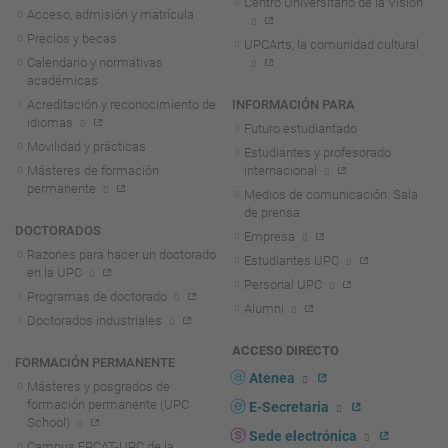
Centro Universitario de la Visión
Acceso, admisión y matrícula
Precios y becas
UPCArts, la comunidad cultural
Calendario y normativas
académicas
Acreditación y reconocimiento de
INFORMACIÓN PARA
idiomas
Futuro estudiantado
Movilidad y prácticas
Estudiantes y profesorado
Másteres de formación
internacional
permanente
Medios de comunicación. Sala
de prensa
DOCTORADOS
Empresa
Razones para hacer un doctorado
Estudiantes UPC
en la UPC
Personal UPC
Programas de doctorado
Alumni
Doctorados industriales
ACCESO DIRECTO
FORMACIÓN PERMANENTE
Atenea
Másteres y posgrados de
formación permanente (UPC
E-Secretaria
School)
Sede electrónica
Campus FPCAT-UPC de la