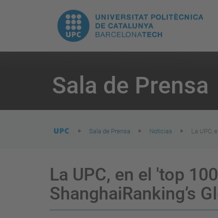
H
UPC.
N
Universitat
pr
Politècnica
You
are
Sala de Prensa
here:
de
Catalunya
Sala de Prensa
Noticias
La UPC, e
La UPC, en el 'top 100
ShanghaiRanking’s Gl