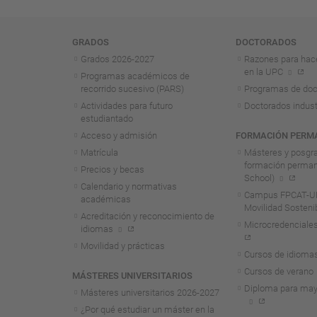
Navegación
GRADOS
DOCTORADOS
Grados 2026-2027
Razones para hac
en la UPC
Programas académicos de
recorrido sucesivo (PARS)
Programas de doc
Actividades para futuro
Doctorados indust
estudiantado
Acceso y admisión
FORMACIÓN PERM
Matrícula
Másteres y posgr
formación perma
Precios y becas
School)
Calendario y normativas
Campus FPCAT-UP
académicas
Movilidad Sosteni
Acreditación y reconocimiento de
Microcredenciales
idiomas
Movilidad y prácticas
Cursos de idioma
Cursos de verano
MÁSTERES UNIVERSITARIOS
Diploma para may
Másteres universitarios 2026-2027
¿Por qué estudiar un máster en la