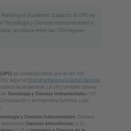
l Ranking of Academic Subjects, la UPC se
n Tecnología y Ciencias Instrumentales y
ndial, se coloca entre las 100 mejores
 (UPC)
se consolida como una de las 100
100), según el
ShanghaiRanking’s Global Ranking
 público recientemente. La UPC también obtiene
y en
Tecnología y Ciencias Instrumentales
(101-
 Computación y en Ingeniería Química, y por
a.
ecnología y Ciencias Instrumentales
. Destaca
 disciplinas:
Ciencias Atmosféricas
(1-3),
Química
(1-4), e
Ingeniería y Ciencias de la