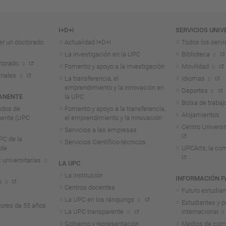
I+D+i
SERVICIOS UNIV
er un doctorado
Actualidad I+D+I
Todos los servi
La investigación en la UPC
Biblioteca
torado
Fomento y apoyo a la investigación
Movilidad
riales
La transferencia, el
Idiomas
emprendimiento y la innovación en
Deportes
ANENTE
la UPC
Bolsa de trabaj
ados de
Fomento y apoyo a la transferencia,
Alojamientos
nente (UPC
el emprendimiento y la innovación
Centro Universit
Servicios a las empresas
C de la
Servicios Científico-técnicos
ble
UPCArts, la com
 universitarias
LA UPC
La institución
INFORMACIÓN P
s
Centros docentes
Futuro estudia
La UPC en los ránquings
Estudiantes y p
ores de 55 años
La UPC transparente
internacional
Gobierno y representación
Medios de comu