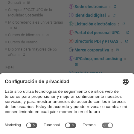
School)
Sede electrónica
Campus FPCAT-UPC de la
Movilidad Sostenible
Identidad digital
Microcredenciales universitarias
Licitación electrónica
Portal del personal UPC
Cursos de idiomas
Directorio PDI y PTGAS
Cursos de verano
Diploma para mayores de 55
Marca corporativa
años
UPCshop, merchandising
I+D+i
Sala de prensa
Actualidad I+D+I
La investigación en la UPC
Fomento y apoyo a la
investigación
La transferencia, el
emprendimiento y la innovación
en la UPC
Fomento y apoyo a la
transferencia, el emprendimiento
y la innovación