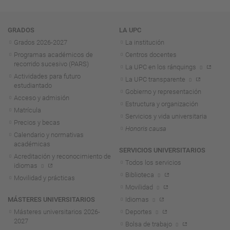
Navegación
GRADOS
LA UPC
Grados 2026-2027
La institución
Programas académicos de
Centros docentes
recorrido sucesivo (PARS)
La UPC en los ránquings
Actividades para futuro
La UPC transparente
estudiantado
Gobierno y representación
Acceso y admisión
Estructura y organización
Matrícula
Servicios y vida universitaria
Precios y becas
Honoris causa
Calendario y normativas
académicas
SERVICIOS UNIVERSITARIOS
Acreditación y reconocimiento de
Todos los servicios
idiomas
Biblioteca
Movilidad y prácticas
Movilidad
MÁSTERES UNIVERSITARIOS
Idiomas
Másteres universitarios 2026-
Deportes
2027
Bolsa de trabajo