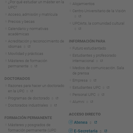
¿Por qué estudiar un máster en la
Alojamientos
UPC?
Centro Universitario de la Visión
Acceso, admisión y matrícula
Precios y becas
UPCArts, la comunidad cultural
Calendario y normativas
académicas
Acreditación y reconocimiento de
INFORMACIÓN PARA
idiomas
Futuro estudiantado
Movilidad y prácticas
Estudiantes y profesorado
Másteres de formación
internacional
permanente
Medios de comunicación. Sala
de prensa
DOCTORADOS
Empresa
Razones para hacer un doctorado
Estudiantes UPC
en la UPC
Personal UPC
Programas de doctorado
Alumni
Doctorados industriales
ACCESO DIRECTO
FORMACIÓN PERMANENTE
Atenea
Másteres y posgrados de
formación permanente (UPC
E-Secretaria