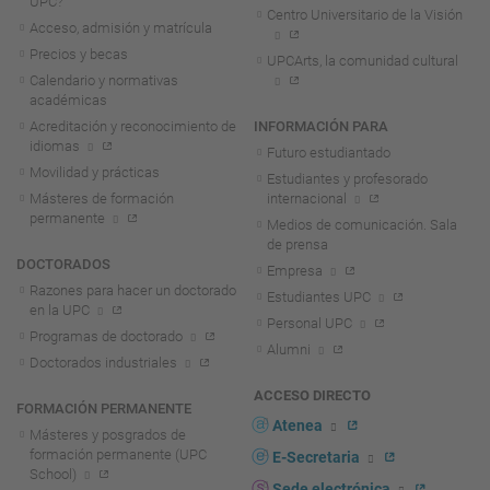
UPC?
Centro Universitario de la Visión
Acceso, admisión y matrícula
Precios y becas
UPCArts, la comunidad cultural
Calendario y normativas
académicas
Acreditación y reconocimiento de
INFORMACIÓN PARA
idiomas
Futuro estudiantado
Movilidad y prácticas
Estudiantes y profesorado
Másteres de formación
internacional
permanente
Medios de comunicación. Sala
de prensa
DOCTORADOS
Empresa
Razones para hacer un doctorado
Estudiantes UPC
en la UPC
Personal UPC
Programas de doctorado
Alumni
Doctorados industriales
ACCESO DIRECTO
FORMACIÓN PERMANENTE
Atenea
Másteres y posgrados de
formación permanente (UPC
E-Secretaria
School)
Sede electrónica