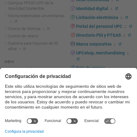
Campus FPCAT-UPC de la
Movilidad Sostenible
Identidad digital
Microcredenciales universitarias
Licitación electrónica
Portal del personal UPC
Cursos de idiomas
Directorio PDI y PTGAS
Cursos de verano
Diploma para mayores de 55
Marca corporativa
años
UPCshop, merchandising
I+D+i
Sala de prensa
Actualidad I+D+I
La investigación en la UPC
Fomento y apoyo a la
investigación
La transferencia, el
emprendimiento y la innovación
en la UPC
Fomento y apoyo a la
transferencia, el emprendimiento
y la innovación
Servicios a las empresas