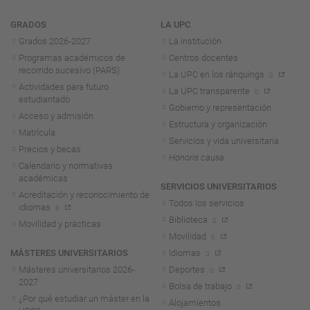
Navegación
GRADOS
LA UPC
Grados 2026-2027
La institución
Programas académicos de
Centros docentes
recorrido sucesivo (PARS)
La UPC en los ránquings
Actividades para futuro
La UPC transparente
estudiantado
Gobierno y representación
Acceso y admisión
Estructura y organización
Matrícula
Servicios y vida universitaria
Precios y becas
Honoris causa
Calendario y normativas
académicas
SERVICIOS UNIVERSITARIOS
Acreditación y reconocimiento de
Todos los servicios
idiomas
Biblioteca
Movilidad y prácticas
Movilidad
MÁSTERES UNIVERSITARIOS
Idiomas
Másteres universitarios 2026-
Deportes
2027
Bolsa de trabajo
¿Por qué estudiar un máster en la
Alojamientos