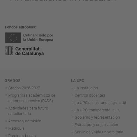
Fondos europeos
Navegación
GRADOS
LA UPC
Grados 2026-2027
La institución
Programas académicos de
Centros docentes
recorrido sucesivo (PARS)
La UPC en los ránquings
Actividades para futuro
La UPC transparente
estudiantado
Gobierno y representación
Acceso y admisión
Estructura y organización
Matrícula
Servicios y vida universitaria
Precios y becas