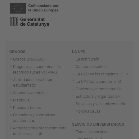
Navegación
GRADOS
LA UPC
Grados 2026-2027
La institución
Programas académicos de
Centros docentes
recorrido sucesivo (PARS)
La UPC en los ránquings
Actividades para futuro
La UPC transparente
estudiantado
Gobierno y representación
Acceso y admisión
Estructura y organización
Matrícula
Servicios y vida universitaria
Precios y becas
Honoris causa
Calendario y normativas
académicas
SERVICIOS UNIVERSITARIOS
Acreditación y reconocimiento
Todos los servicios
de idiomas