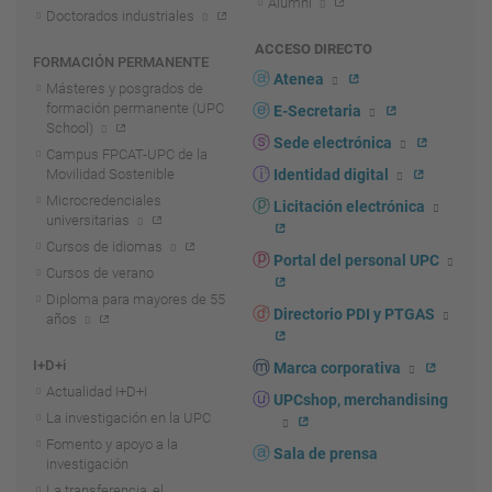
Alumni
Doctorados industriales
ACCESO DIRECTO
FORMACIÓN PERMANENTE
Atenea
Másteres y posgrados de
formación permanente (UPC
E-Secretaria
School)
Sede electrónica
Campus FPCAT-UPC de la
Movilidad Sostenible
Identidad digital
Microcredenciales
Licitación electrónica
universitarias
Cursos de idiomas
Portal del personal UPC
Cursos de verano
Diploma para mayores de 55
Directorio PDI y PTGAS
años
I+D+i
Marca corporativa
Actualidad I+D+I
UPCshop, merchandising
La investigación en la UPC
Fomento y apoyo a la
Sala de prensa
investigación
La transferencia, el