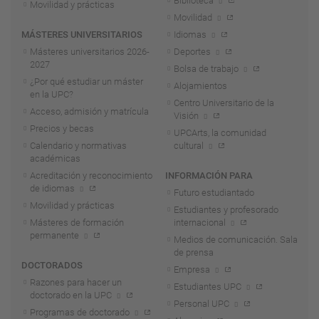
Biblioteca
Movilidad y prácticas
Movilidad
MÁSTERES UNIVERSITARIOS
Idiomas
Másteres universitarios 2026-
Deportes
2027
Bolsa de trabajo
¿Por qué estudiar un máster
Alojamientos
en la UPC?
Centro Universitario de la
Acceso, admisión y matrícula
Visión
Precios y becas
UPCArts, la comunidad
Calendario y normativas
cultural
académicas
Acreditación y reconocimiento
INFORMACIÓN PARA
de idiomas
Futuro estudiantado
Movilidad y prácticas
Estudiantes y profesorado
Másteres de formación
internacional
permanente
Medios de comunicación. Sala
de prensa
DOCTORADOS
Empresa
Razones para hacer un
Estudiantes UPC
doctorado en la UPC
Personal UPC
Programas de doctorado