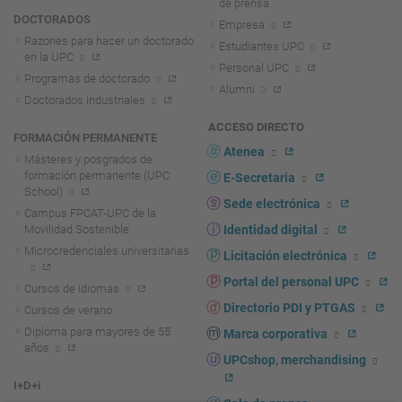
de prensa
DOCTORADOS
Empresa
Razones para hacer un doctorado
Estudiantes UPC
en la UPC
Personal UPC
Programas de doctorado
Alumni
Doctorados industriales
ACCESO DIRECTO
FORMACIÓN PERMANENTE
Atenea
Másteres y posgrados de
formación permanente (UPC
E-Secretaria
School)
Sede electrónica
Campus FPCAT-UPC de la
Movilidad Sostenible
Identidad digital
Microcredenciales universitarias
Licitación electrónica
Portal del personal UPC
Cursos de idiomas
Directorio PDI y PTGAS
Cursos de verano
Diploma para mayores de 55
Marca corporativa
años
UPCshop, merchandising
I+D+i