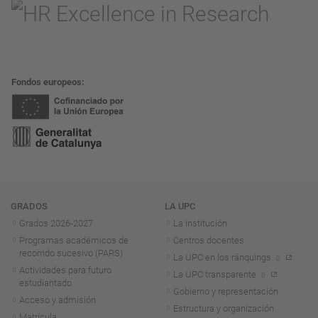
Fondos europeos
Navegación
GRADOS
LA UPC
Grados 2026-2027
La institución
Programas académicos de
Centros docentes
recorrido sucesivo (PARS)
La UPC en los ránquings
Actividades para futuro
La UPC transparente
estudiantado
Gobierno y representación
Acceso y admisión
Estructura y organización
Matrícula