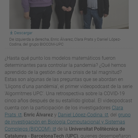
Descargar
De izquierda a derecha, Enric Álvarez, Clara Prats y Daniel López-
Codina, del grupo BIOCOM-UPC
¿Hasta qué punto los modelos matemáticos fueron
determinantes para controlar la pandemia? ¿Qué hemos
aprendido de la gestión de una crisis de tal magnitud?
Estas son algunas de las preguntas que se abordan en
‘Lliçons d’una pandèmia’, el primer videopodcast de la serie
‘Algorrritmes UPC’. Una retrospectiva sobre la COVID-19
cinco años después de su estallido global. El videopodcast
cuenta con la participación de los investigadores
Clara
Prats
,
Enric Álvarez
y
Daniel López-Codina
, del
grupo
de investigación en Biología Computacional y Sistemas
Complejos (BIOCOM)
de la
Universitat Politècnica de
Catalunya - BarcelonaTech (UPC)
, quienes desempeñaron