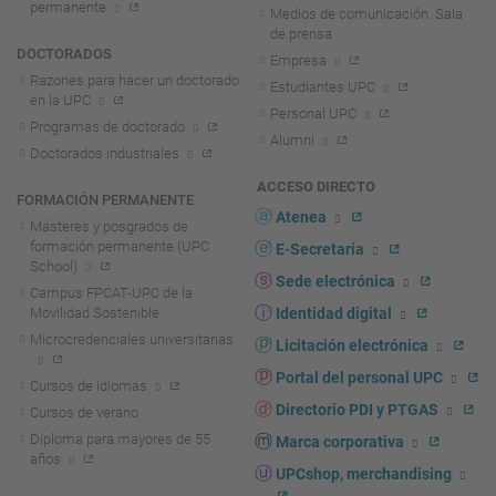
permanente
Medios de comunicación. Sala
de prensa
DOCTORADOS
Empresa
Razones para hacer un doctorado
Estudiantes UPC
en la UPC
Personal UPC
Programas de doctorado
Alumni
Doctorados industriales
ACCESO DIRECTO
FORMACIÓN PERMANENTE
Atenea
Másteres y posgrados de
formación permanente (UPC
E-Secretaria
School)
Sede electrónica
Campus FPCAT-UPC de la
Movilidad Sostenible
Identidad digital
Microcredenciales universitarias
Licitación electrónica
Portal del personal UPC
Cursos de idiomas
Directorio PDI y PTGAS
Cursos de verano
Diploma para mayores de 55
Marca corporativa
años
UPCshop, merchandising