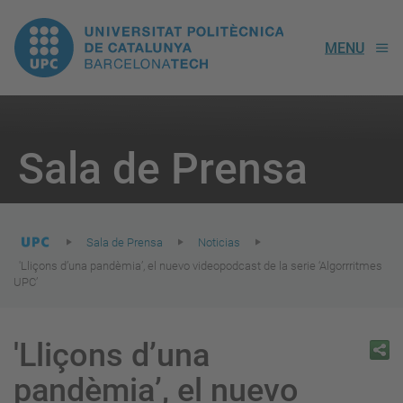
UPC.
MENU
Universitat
Politècnica
You
are
Sala de Prensa
here:
de
Catalunya
Sala de Prensa
Noticias
'Lliçons d’una pandèmia’, el nuevo videopodcast de la serie ‘Algorrritmes
UPC’
'Lliçons d’una
pandèmia’, el nuevo