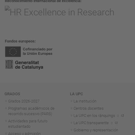
Reconocimiento internacional de excelencia
Fondos europeos
Navegación
GRADOS
LA UPC
Grados 2026-2027
La institución
Programas académicos de
Centros docentes
recorrido sucesivo (PARS)
La UPC en los ránquings
Actividades para futuro
La UPC transparente
estudiantado
Gobierno y representación
Acceso y admisión