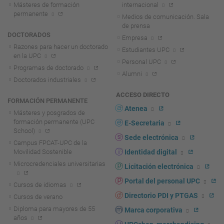
Másteres de formación
internacional
permanente
Medios de comunicación. Sala
de prensa
DOCTORADOS
Empresa
Razones para hacer un doctorado
Estudiantes UPC
en la UPC
Personal UPC
Programas de doctorado
Alumni
Doctorados industriales
ACCESO DIRECTO
FORMACIÓN PERMANENTE
Atenea
Másteres y posgrados de
formación permanente (UPC
E-Secretaria
School)
Sede electrónica
Campus FPCAT-UPC de la
Movilidad Sostenible
Identidad digital
Microcredenciales universitarias
Licitación electrónica
Portal del personal UPC
Cursos de idiomas
Directorio PDI y PTGAS
Cursos de verano
Diploma para mayores de 55
Marca corporativa
años