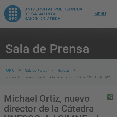
UPC.
MENU
Universitat
Politècnica
You
are
Sala de Prensa
here:
de
Catalunya
Sala de Prensa
Noticias
Michael Ortiz, nuevo director de la Cátedra UNESCO del CIMNE y la UPC
Michael Ortiz, nuevo
director de la Cátedra