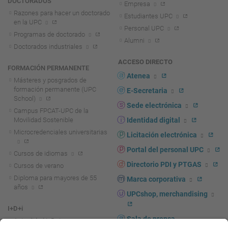
DOCTORADOS
Empresa
Razones para hacer un doctorado
Estudiantes UPC
en la UPC
Personal UPC
Programas de doctorado
Alumni
Doctorados industriales
ACCESO DIRECTO
FORMACIÓN PERMANENTE
Atenea
Másteres y posgrados de
formación permanente (UPC
E-Secretaria
School)
Sede electrónica
Campus FPCAT-UPC de la
Movilidad Sostenible
Identidad digital
Microcredenciales universitarias
Licitación electrónica
Portal del personal UPC
Cursos de idiomas
Directorio PDI y PTGAS
Cursos de verano
Diploma para mayores de 55
Marca corporativa
años
UPCshop, merchandising
I+D+i
Sala de prensa
Actualidad I+D+I