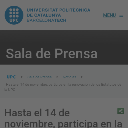
UPC.
MENU
Universitat
Politècnica
You
are
Sala de Prensa
here:
de
Catalunya
Sala de Prensa
Noticias
Hasta el 14 de noviembre, participa en la renovación de los Estatutos de
la UPC
Hasta el 14 de
noviembre, participa en la