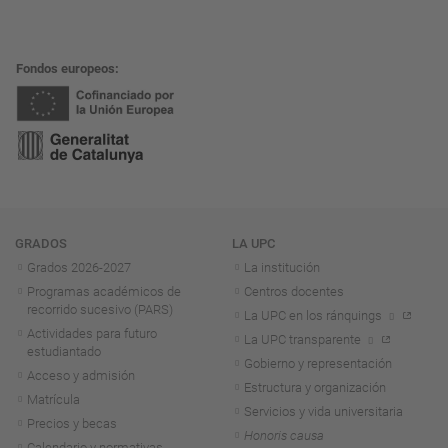
Fondos europeos
Navegación
GRADOS
LA UPC
Grados 2026-2027
La institución
Programas académicos de
Centros docentes
recorrido sucesivo (PARS)
La UPC en los ránquings
Actividades para futuro
La UPC transparente
estudiantado
Gobierno y representación
Acceso y admisión
Estructura y organización
Matrícula
Servicios y vida universitaria
Precios y becas
Honoris causa
Calendario y normativas