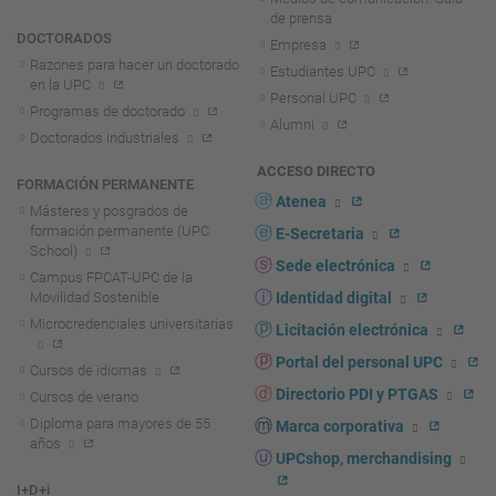
de prensa
DOCTORADOS
Empresa
Razones para hacer un doctorado
Estudiantes UPC
en la UPC
Personal UPC
Programas de doctorado
Alumni
Doctorados industriales
ACCESO DIRECTO
FORMACIÓN PERMANENTE
Atenea
Másteres y posgrados de
formación permanente (UPC
E-Secretaria
School)
Sede electrónica
Campus FPCAT-UPC de la
Movilidad Sostenible
Identidad digital
Microcredenciales universitarias
Licitación electrónica
Portal del personal UPC
Cursos de idiomas
Directorio PDI y PTGAS
Cursos de verano
Diploma para mayores de 55
Marca corporativa
años
UPCshop, merchandising
I+D+i