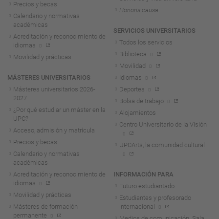
Precios y becas
Honoris causa
Calendario y normativas
académicas
SERVICIOS UNIVERSITARIOS
Acreditación y reconocimiento de
Todos los servicios
idiomas
Biblioteca
Movilidad y prácticas
Movilidad
MÁSTERES UNIVERSITARIOS
Idiomas
Másteres universitarios 2026-
Deportes
2027
Bolsa de trabajo
¿Por qué estudiar un máster en la
Alojamientos
UPC?
Centro Universitario de la Visión
Acceso, admisión y matrícula
Precios y becas
UPCArts, la comunidad cultural
Calendario y normativas
académicas
Acreditación y reconocimiento de
INFORMACIÓN PARA
idiomas
Futuro estudiantado
Movilidad y prácticas
Estudiantes y profesorado
Másteres de formación
internacional
permanente
Medios de comunicación. Sala