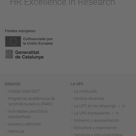
Fondos europeos
Navegación
GRADOS
LA UPC
Grados 2026-2027
La institución
Programas académicos de
Centros docentes
recorrido sucesivo (PARS)
La UPC en los ránquings
Actividades para futuro
La UPC transparente
estudiantado
Gobierno y representación
Acceso y admisión
Estructura y organización
Matrícula
Servicios y vida universitaria