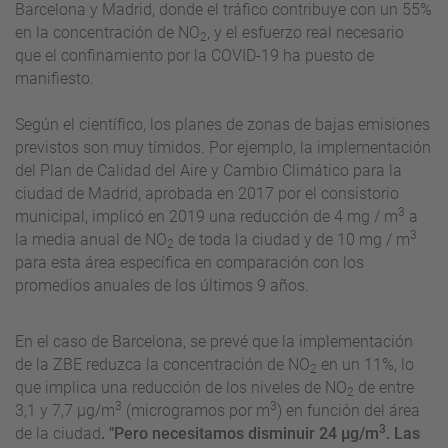
Barcelona y Madrid, donde el tráfico contribuye con un 55%
en la concentración de NO
, y el esfuerzo real necesario
2
que el confinamiento por la COVID-19 ha puesto de
manifiesto.
Según el científico, los planes de zonas de bajas emisiones
previstos son muy tímidos. Por ejemplo, la implementación
del Plan de Calidad del Aire y Cambio Climático para la
ciudad de Madrid, aprobada en 2017 por el consistorio
3
municipal, implicó en 2019 una reducción de 4 mg / m
a
3
la media anual de NO
de toda la ciudad y de 10 mg / m
2
para esta área específica en comparación con los
promedios anuales de los últimos 9 años.
En el caso de Barcelona, se prevé que la implementación
de la ZBE reduzca la concentración de NO
en un 11%, lo
2
que implica una reducción de los niveles de NO
de entre
2
3
3
3,1 y 7,7
µg/m
(microgramos por m
) en función del área
3
de la ciudad
. "Pero necesitamos disminuir
24
µg/m
. Las