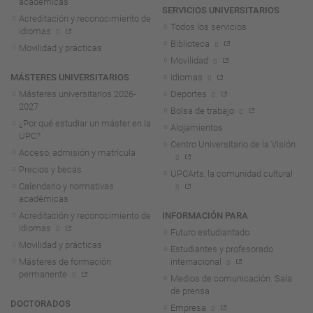
académicas
SERVICIOS UNIVERSITARIOS
Acreditación y reconocimiento de
Todos los servicios
idiomas
Biblioteca
Movilidad y prácticas
Movilidad
MÁSTERES UNIVERSITARIOS
Idiomas
Másteres universitarios 2026-
Deportes
2027
Bolsa de trabajo
¿Por qué estudiar un máster en la
Alojamientos
UPC?
Centro Universitario de la Visión
Acceso, admisión y matrícula
Precios y becas
UPCArts, la comunidad cultural
Calendario y normativas
académicas
Acreditación y reconocimiento de
INFORMACIÓN PARA
idiomas
Futuro estudiantado
Movilidad y prácticas
Estudiantes y profesorado
Másteres de formación
internacional
permanente
Medios de comunicación. Sala
de prensa
DOCTORADOS
Empresa