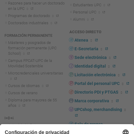
Razones para hacer un doctorado
Estudiantes UPC
en la UPC
Personal UPC
Programas de doctorado
Alumni
Doctorados industriales
ACCESO DIRECTO
FORMACIÓN PERMANENTE
Atenea
Másteres y posgrados de
formación permanente (UPC
E-Secretaria
School)
Sede electrónica
Campus FPCAT-UPC de la
Movilidad Sostenible
Identidad digital
Microcredenciales universitarias
Licitación electrónica
Portal del personal UPC
Cursos de idiomas
Directorio PDI y PTGAS
Cursos de verano
Diploma para mayores de 55
Marca corporativa
años
UPCshop, merchandising
I+D+i
Sala de prensa
Actualidad I+D+I
La investigación en la UPC