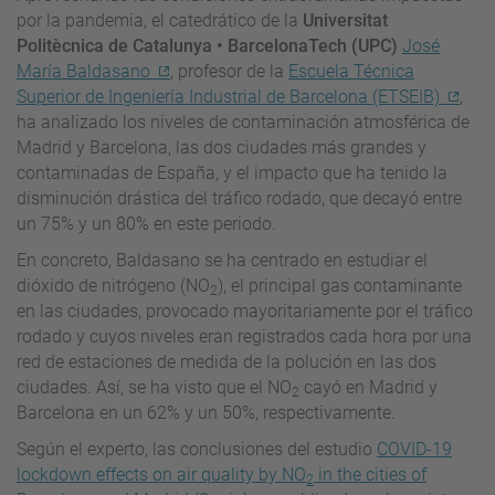
por la pandemia, el catedrático de la
Universitat
Politècnica de Catalunya • BarcelonaTech (UPC)
José
María Baldasano
, profesor de la
Escuela Técnica
Superior de Ingeniería Industrial de Barcelona (ETSEIB)
,
ha analizado los niveles de contaminación atmosférica de
Madrid y Barcelona, las dos ciudades más grandes y
contaminadas de España, y el impacto que ha tenido la
disminución drástica del tráfico rodado, que decayó entre
un 75% y un 80% en este periodo.
En concreto, Baldasano se ha centrado en estudiar el
dióxido de nitrógeno (NO
), el principal gas contaminante
2
en las ciudades, provocado mayoritariamente por el tráfico
rodado y cuyos niveles eran registrados cada hora por una
red de estaciones de medida de la polución en las dos
ciudades. Así, se ha visto que el NO
cayó en Madrid y
2
Barcelona en un 62% y un 50%, respectivamente.
Según el experto, las conclusiones del estudio
COVID-19
lockdown effects on air quality by NO
in the cities of
2